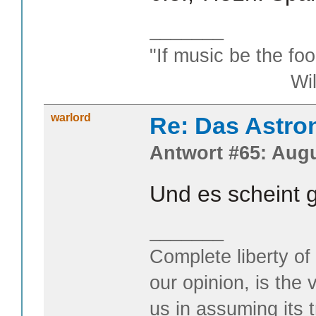
_______
"If music be the foo
William S
warlord
Re: Das Astr
Antwort #65: Augu
Und es scheint 
_______
Complete liberty of
our opinion, is the 
us in assuming its t