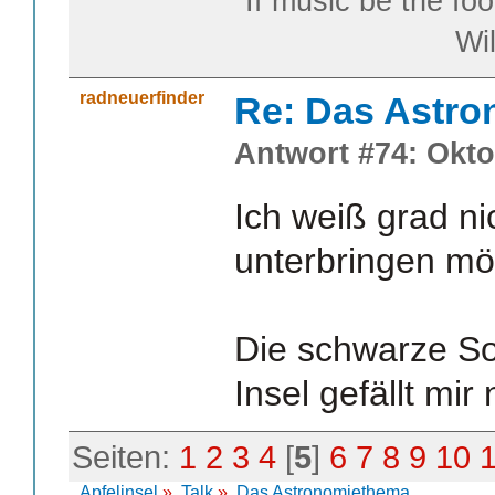
"If music be the foo
William S
radneuerfinder
Re: Das Astr
Antwort #74: Okto
Ich weiß grad ni
unterbringen mö
Die schwarze So
Insel gefällt mir 
Seiten:
1
2
3
4
[
5
]
6
7
8
9
10
Apfelinsel
»
Talk
»
Das Astronomiethema