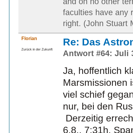
and on no other te
faculties have any 
right. (John Stuart M
Florian
Re: Das Astr
Zurück in der Zukunft
Antwort #64: Juli 
Ja, hoffentlich k
Marsmissionen is
viel schief gegan
nur, bei den R
Derzeitig errech
6.8., 7:31h. Sp