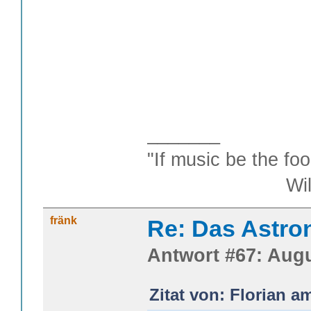
_______
"If music be the foo
William S
fränk
Re: Das Astr
Antwort #67: Augu
Zitat von: Florian a