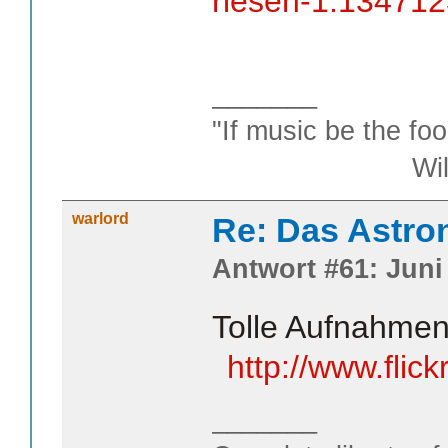
riesen-1.13471
_______
"If music be the foo
William S
warlord
Re: Das Astr
Antwort #61: Juni 
Tolle Aufnahmen
http://www.fli
_______