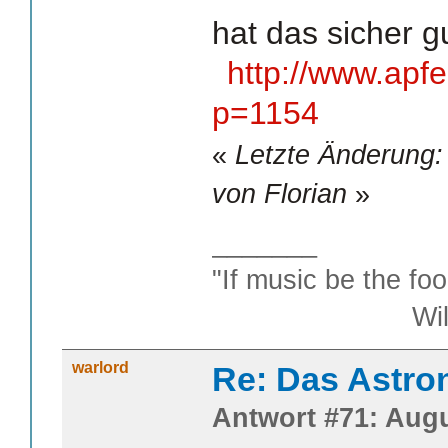
hat das sicher 
http://www.apfe
p=1154
«
Letzte Änderung:
von Florian
»
_______
"If music be the foo
William S
warlord
Re: Das Astr
Antwort #71: Augu