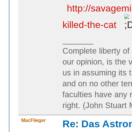
http://savagem
killed-the-cat
_______
Complete liberty of
our opinion, is the 
us in assuming its t
and on no other te
faculties have any 
right. (John Stuart M
MacFlieger
Re: Das Astr