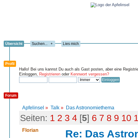
Übersicht
+
Lies mich
Profil
Hallo! Bei uns kannst Du auch als Gast posten, aber eine Registri
Einloggen,
Registrieren
oder
Kennwort vergessen?
Forum
Apfelinsel
»
Talk
»
Das Astronomiethema
Seiten:
1
2
3
4
[
5
]
6
7
8
9
10
Florian
Re: Das Astr