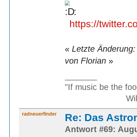
:
https://twitte
«
Letzte Änderung:
von Florian
»
_______
"If music be the foo
William S
radneuerfinder
Re: Das Astr
Antwort #69: Augu