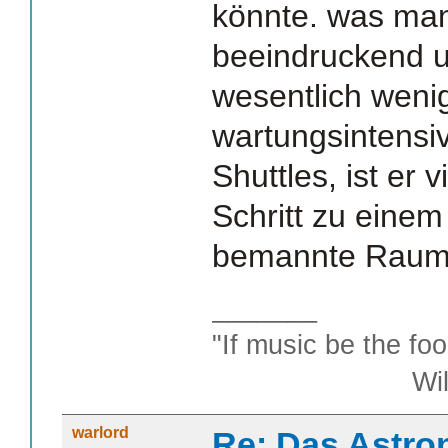
könnte. was man 
beeindruckend u
wesentlich wenig
wartungsintensiv
Shuttles, ist er v
Schritt zu einem
bemannte Raumf
_______
"If music be the foo
William S
warlord
Re: Das Astr