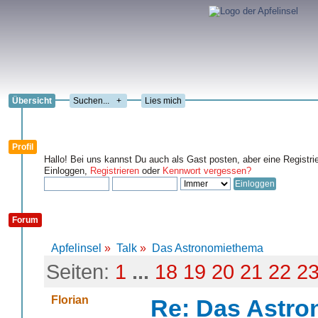
Übersicht
+
Lies mich
Profil
Hallo! Bei uns kannst Du auch als Gast posten, aber eine Registri
Einloggen,
Registrieren
oder
Kennwort vergessen?
Forum
Apfelinsel
»
Talk
»
Das Astronomiethema
Seiten:
1
...
18
19
20
21
22
2
Florian
Re: Das Astr