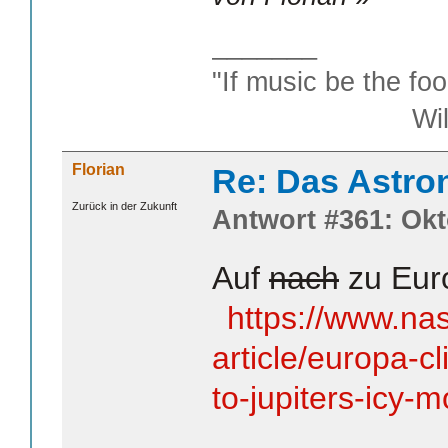
_______
"If music be the foo
William S
Florian
Re: Das Astr
Zurück in der Zukunft
Antwort #361: Okt
Auf
nach
zu Eur
https://www.na
article/europa-c
to-jupiters-icy-