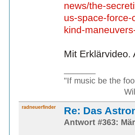
news/the-secret
us-space-force-co
kind-maneuvers
Mit Erklärvideo. 
_______
"If music be the foo
William S
radneuerfinder
Re: Das Astr
Antwort #363: Mär