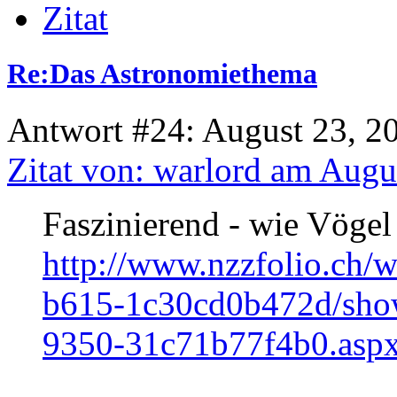
Zitat
Re:Das Astronomiethema
Antwort #24: August 23, 2
Zitat von: warlord am Augu
Faszinierend - wie Vöge
http://www.nzzfolio.ch
b615-1c30cd0b472d/show
9350-31c71b77f4b0.asp