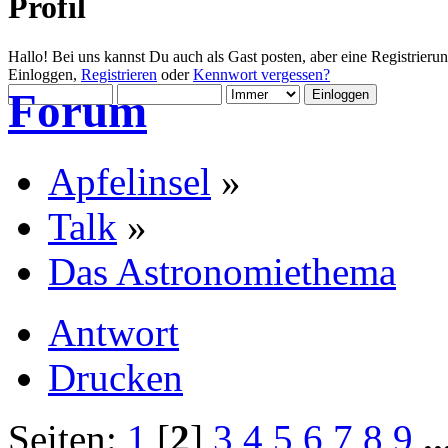
Profil
Hallo! Bei uns kannst Du auch als Gast posten, aber eine Registrieru
Einloggen,
Registrieren
oder
Kennwort vergessen?
Forum
Apfelinsel
»
Talk
»
Das Astronomiethema
Antwort
Drucken
Seiten:
1
[
2
]
3
4
5
6
7
8
9
.