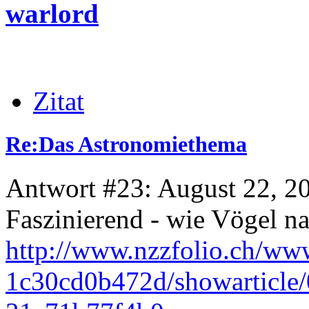
warlord
Zitat
Re:Das Astronomiethema
Antwort #23: August 22, 2
Faszinierend - wie Vögel n
http://www.nzzfolio.ch/w
1c30cd0b472d/showarticle