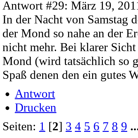
Antwort #29: März 19, 201
In der Nacht von Samstag d
der Mond so nahe an der Erd
nicht mehr. Bei klarer Sicht
Mond (wird tatsächlich so g
Spaß denen den ein gutes We
Antwort
Drucken
Seiten:
1
[
2
]
3
4
5
6
7
8
9
.