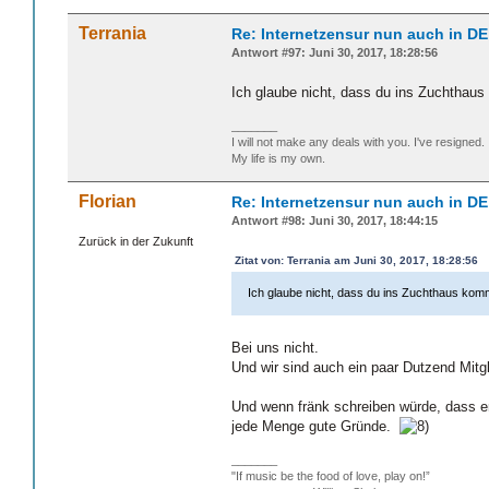
Terrania
Re: Internetzensur nun auch in DE
Antwort #97: Juni 30, 2017, 18:28:56
Ich glaube nicht, dass du ins Zuchthaus
_______
I will not make any deals with you. I've resigned.
My life is my own.
Florian
Re: Internetzensur nun auch in DE
Antwort #98: Juni 30, 2017, 18:44:15
Zurück in der Zukunft
Zitat von: Terrania am Juni 30, 2017, 18:28:56
Ich glaube nicht, dass du ins Zuchthaus komm
Bei uns nicht.
Und wir sind auch ein paar Dutzend Mitgli
Und wenn fränk schreiben würde, dass er 
jede Menge gute Gründe.
_______
"If music be the food of love, play on!”