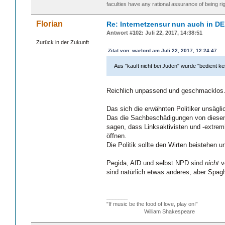
faculties have any rational assurance of being rig
Florian
Re: Internetzensur nun auch in DE
Antwort #102: Juli 22, 2017, 14:38:51
Zurück in der Zukunft
Zitat von: warlord am Juli 22, 2017, 12:24:47
Aus "kauft nicht bei Juden" wurde "bedient k
Reichlich unpassend und geschmacklos
Das sich die erwähnten Politiker unsägli
Das die Sachbeschädigungen von diesen 
sagen, dass Linksaktivisten und -extrem
öffnen.
Die Politik sollte den Wirten beistehen 
Pegida, AfD und selbst NPD sind
nicht
v
sind natürlich etwas anderes, aber Spag
_______
"If music be the food of love, play on!”
William Shakespeare