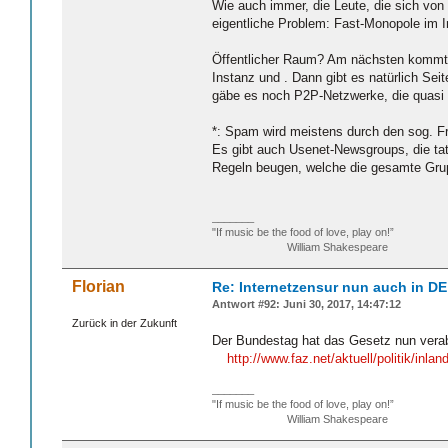
Wie auch immer, die Leute, die sich von 
eigentliche Problem: Fast-Monopole im In
Öffentlicher Raum? Am nächsten kommt da 
Instanz und . Dann gibt es natürlich S
gäbe es noch P2P-Netzwerke, die quasi a
*: Spam wird meistens durch den sog. F
Es gibt auch Usenet-Newsgroups, die tat
Regeln beugen, welche die gesamte Grup
_______
"If music be the food of love, play on!”
William Shakespeare
Florian
Re: Internetzensur nun auch in DE
Antwort #92: Juni 30, 2017, 14:47:12
Zurück in der Zukunft
Der Bundestag hat das Gesetz nun vera
http://www.faz.net/aktuell/politik/i
_______
"If music be the food of love, play on!”
William Shakespeare