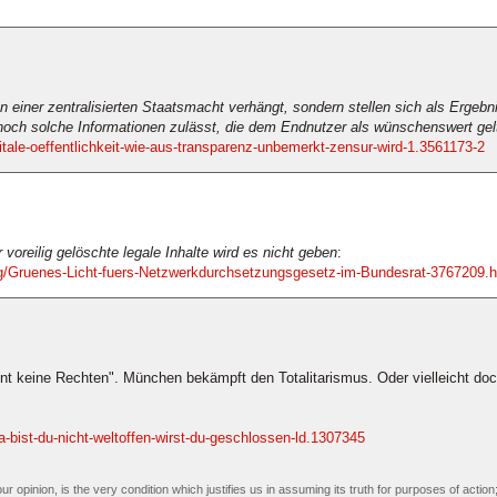
n einer zentralisierten Staatsmacht verhängt, sondern stellen sich als Ergebn
 noch solche Informationen zulässt, die dem Endnutzer als wünschenswert gel
itale-oeffentlichkeit-wie-aus-transparenz-unbemerkt-zensur-wird-1.3561173-2
voreilig gelöschte legale Inhalte wird es nicht geben
:
ng/Gruenes-Licht-fuers-Netzwerkdurchsetzungsgesetz-im-Bundesrat-3767209.h
ent keine Rechten". München bekämpft den Totalitarismus. Oder vielleicht doc
a-bist-du-nicht-weltoffen-wirst-du-geschlossen-ld.1307345
our opinion, is the very condition which justifies us in assuming its truth for purposes of act