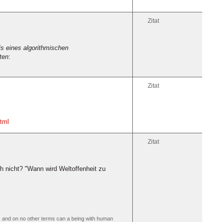
Zitat
is eines algorithmischen
ten
:
Zitat
tml
Zitat
h nicht? "Wann wird Weltoffenheit zu
ion; and on no other terms can a being with human