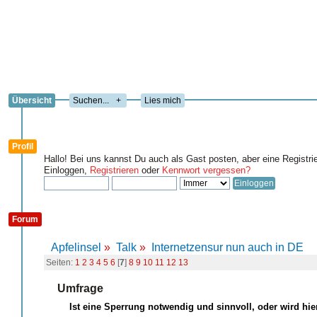
Übersicht
+
Lies mich
Profil
Hallo! Bei uns kannst Du auch als Gast posten, aber eine Registri
Einloggen,
Registrieren
oder
Kennwort vergessen?
Forum
Apfelinsel
»
Talk
»
Internetzensur nun auch in DE
Seiten:
1
2
3
4
5
6
[
7
]
8
9
10
11
12
13
Umfrage
Ist eine Sperrung notwendig und sinnvoll, oder wird hie