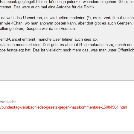
Facebook gegängelt fühlen, können ja jederzeit woanders hingehen. Gibt's nich
ternet. Das wäre auch mal eine Aufgabe für die Politik.
wohl das Usenet ran, es wird selten moderiert (*), es ist verteilt auf unzähl
eiten wie 4Chan, wo man anonym posten kann, aber dort gibt es auch Grenzen
llen gehören, Diaspora war da ein Versuch.
remd-Cancel entfernt, manche User lehnen auch dies ab.
sächlich moderiert sind. Dort geht es aber i.d.R. demokratisch zu, sprich de
pe festgelegt hat. Das ist vielleicht noch mehr das, was man unter Öffentl
bschiedet.
nland/bundestag-verabschiedet-gesetz-gegen-hasskommentare-15084504.html