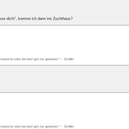
hasse dich!“, komme ich dann ins Zuchthaus?
rstand ist stets bei wen´gen nur gewesen." -- Schiller
rstand ist stets bei wen´gen nur gewesen." -- Schiller