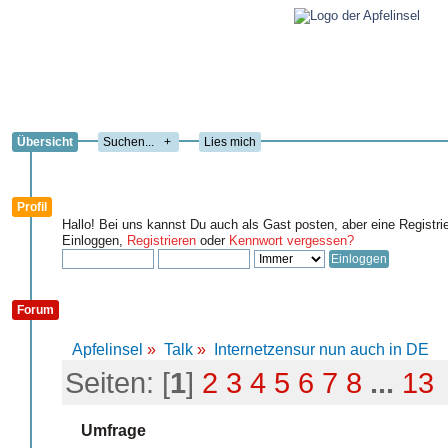
Übersicht
+
Lies mich
Profil
Hallo! Bei uns kannst Du auch als Gast posten, aber eine Registri
Einloggen,
Registrieren
oder
Kennwort vergessen?
Forum
Apfelinsel
»
Talk
»
Internetzensur nun auch in DE
Seiten: [
1
]
2
3
4
5
6
7
8
...
13
Umfrage