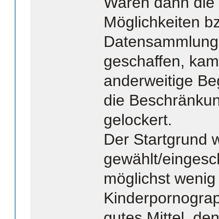
Waren dann die 
Möglichkeiten bz
Datensammlunge
geschaffen, kam
anderweitige Be
die Beschränku
gelockert.
Der Startgrund 
gewählt/eingesc
möglichst wenig
Kinderpornograph
gutes Mittel, den