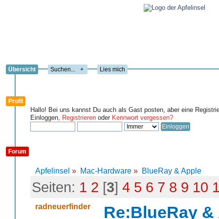
Übersicht
+
Lies mich
Profil
Hallo! Bei uns kannst Du auch als Gast posten, aber eine Registri
Einloggen,
Registrieren
oder
Kennwort vergessen?
Forum
Apfelinsel
»
Mac-Hardware
»
BlueRay & Apple
Seiten:
1
2
[
3
]
4
5
6
7
8
9
10
radneuerfinder
Re:BlueRay &