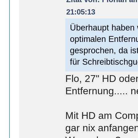
21:05:13
Überhaupt haben w
optimalen Entfern
gesprochen, da is
für Schreibtischgu
Flo, 27" HD ode
Entfernung..... n
Mit HD am Compu
gar nix anfangen