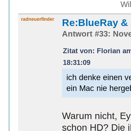
William S
radneuerfinder
Re:BlueRay &
Antwort #33: Nove
Zitat von: Florian a
18:31:09
ich denke einen v
ein Mac nie herg
Warum nicht, E
schon HD? Die 