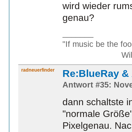
wird wieder rums
genau?
_______
"If music be the foo
William S
radneuerfinder
Re:BlueRay &
Antwort #35: Nove
dann schaltste 
"normale Größe" 
Pixelgenau. Na