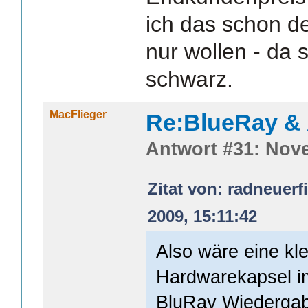
ich das schon d
nur wollen - da 
schwarz.
MacFlieger
Re:BlueRay &
Antwort #31: Nove
Zitat von: radneuer
2009, 15:11:42
Also wäre eine kl
Hardwarekapsel im
BluRay Wiedergab