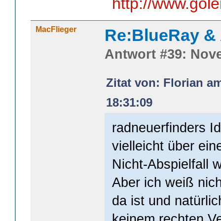
http://www.gol
MacFlieger
Re:BlueRay &
Antwort #39: Nove
Zitat von: Florian a
18:31:09
radneuerfinders I
vielleicht über ei
Nicht-Abspielfall 
Aber ich weiß nich
da ist und natürli
keinem rechten Ve