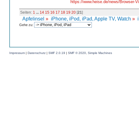
https://www.heise.de/news/Browser-Vi
Seiten:
1
...
14
15
16
17
18
19
20
[
21
]
Apfelinsel
»
iPhone, iPod, iPad, Apple TV, Watch
»
Gehe zu:
Impressum
|
Datenschutz
|
SMF 2.0.19
|
SMF © 2020
,
Simple Machines