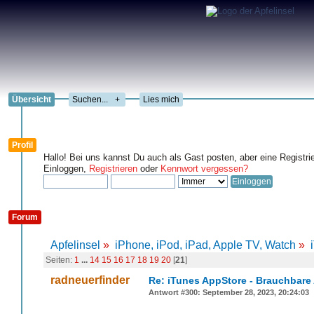
Übersicht
+
Lies mich
Profil
Hallo! Bei uns kannst Du auch als Gast posten, aber eine Registri
Einloggen,
Registrieren
oder
Kennwort vergessen?
Forum
Apfelinsel
»
iPhone, iPod, iPad, Apple TV, Watch
»
Seiten:
1
...
14
15
16
17
18
19
20
[
21
]
radneuerfinder
Re: iTunes AppStore - Brauchbare
Antwort #300: September 28, 2023, 20:24:03