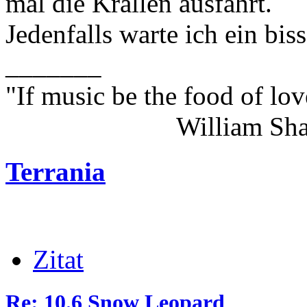
mal die Krallen ausfährt.
Jedenfalls warte ich ein bis
_______
"If music be the food of lov
William Shakes
Terrania
Zitat
Re: 10.6 Snow Leopard