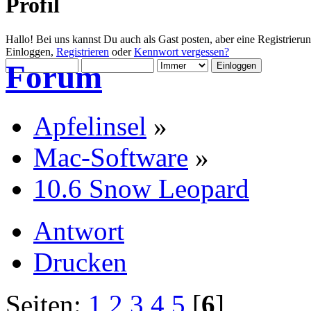
Profil
Hallo! Bei uns kannst Du auch als Gast posten, aber eine Registrieru
Einloggen,
Registrieren
oder
Kennwort vergessen?
Forum
Apfelinsel
»
Mac-Software
»
10.6 Snow Leopard
Antwort
Drucken
Seiten:
1
2
3
4
5
[
6
]