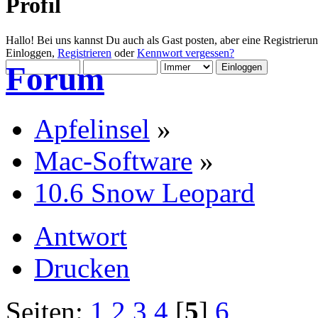
Profil
Hallo! Bei uns kannst Du auch als Gast posten, aber eine Registrieru
Einloggen,
Registrieren
oder
Kennwort vergessen?
Forum
Apfelinsel
»
Mac-Software
»
10.6 Snow Leopard
Antwort
Drucken
Seiten:
1
2
3
4
[
5
]
6