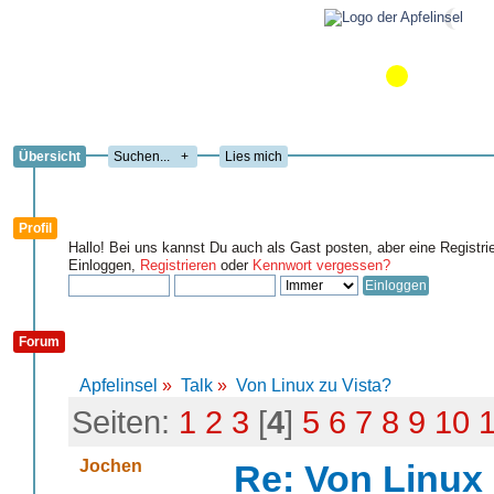
Übersicht
+
Lies mich
Profil
Hallo! Bei uns kannst Du auch als Gast posten, aber eine Registri
Einloggen,
Registrieren
oder
Kennwort vergessen?
Forum
Apfelinsel
»
Talk
»
Von Linux zu Vista?
Seiten:
1
2
3
[
4
]
5
6
7
8
9
10
Jochen
Re: Von Linux 