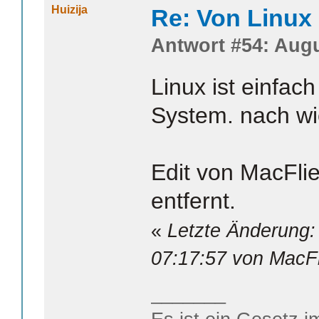
Huizija
Re: Von Linux 
Antwort #54: Augu
Linux ist einfac
System. nach wie
Edit von MacFli
entfernt.
«
Letzte Änderung:
07:17:57 von MacFl
_______