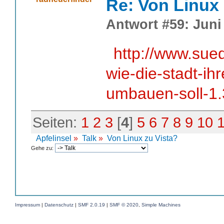
Re: Von Linux 
Antwort #59: Juni 
http://www.sue
wie-die-stadt-ih
umbauen-soll-1
Seiten:
1
2
3
[
4
]
5
6
7
8
9
10
Apfelinsel
»
Talk
»
Von Linux zu Vista?
Gehe zu:
Impressum
|
Datenschutz
|
SMF 2.0.19
|
SMF © 2020
,
Simple Machines