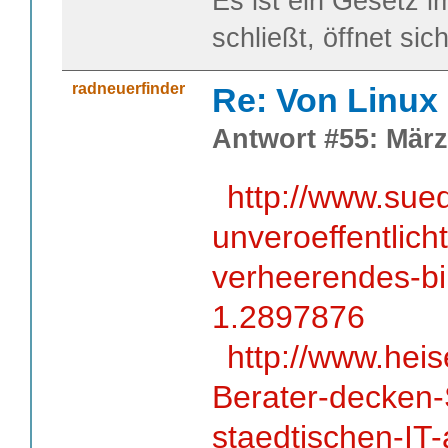
Es ist ein Gesetz 
schließt, öffnet sic
radneuerfinder
Re: Von Linux 
Antwort #55: März
http://www.sue
unveroeffentlich
verheerendes-bil
1.2897876
http://www.hei
Berater-decken
staedtischen-IT