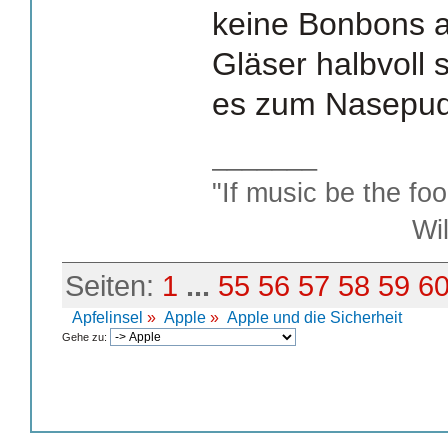
keine Bonbons 
Gläser halbvoll 
es zum Nasepud
_______
"If music be the foo
William S
Seiten:
1
...
55
56
57
58
59
6
Apfelinsel
»
Apple
»
Apple und die Sicherheit
Gehe zu: