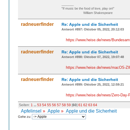
_______
"If music be the food of love, play on!”
William Shakespeare
radneuerfinder
Re: Apple und die Sicherheit
Antwort #897: Oktober 05, 2022, 20:12:03
https://www.heise.de/news/Bundesamt
radneuerfinder
Re: Apple und die Sicherheit
Antwort #898: Oktober 07, 2022, 19:07:48
https://www.heise.de/news/macOS-ZI
radneuerfinder
Re: Apple und die Sicherheit
Antwort #899: Oktober 25, 2022, 12:59:21
https://www.heise.de/news/Zero-Day-
Seiten:
1
...
53
54
55
56
57
58
59
[
60
]
61
62
63
64
Apfelinsel
»
Apple
»
Apple und die Sicherheit
Gehe zu: