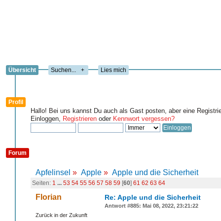
Übersicht
+
Lies mich
Profil
Hallo! Bei uns kannst Du auch als Gast posten, aber eine Registri
Einloggen,
Registrieren
oder
Kennwort vergessen?
Forum
Apfelinsel
»
Apple
»
Apple und die Sicherheit
Seiten:
1
...
53
54
55
56
57
58
59
[
60
]
61
62
63
64
Florian
Re: Apple und die Sicherheit
Antwort #885: Mai 08, 2022, 23:21:22
Zurück in der Zukunft