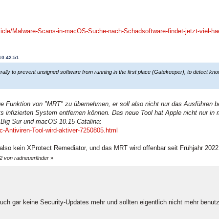
cle/Malware-Scans-in-macOS-Suche-nach-Schadsoftware-findet-jetzt-viel-hae
10:42:51
lly to prevent unsigned software from running in the first place (Gatekeeper), to detect k
ge Funktion von "MRT" zu übernehmen, er soll also nicht nur das Ausführen 
ts infizierten System entfernen können. Das neue Tool hat Apple nicht nur in
 Big Sur und macOS 10.15 Catalina
:
-Antiviren-Tool-wird-aktiver-7250805.html
o kein XProtect Remediator, und das MRT wird offenbar seit Frühjahr 2022 
2 von radneuerfinder
»
h gar keine Security-Updates mehr und sollten eigentlich nicht mehr benutz