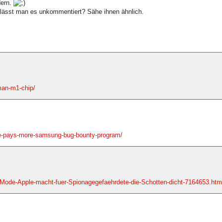
dern.
 lässt man es unkommentiert? Sähe ihnen ähnlich.
man-m1-chip/
le-pays-more-samsung-bug-bounty-program/
Mode-Apple-macht-fuer-Spionagegefaehrdete-die-Schotten-dicht-7164653.htm