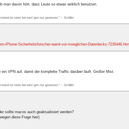
b man davon hört, dass Leute so etwas wirklich benutzen.
rstand ist stets bei wen´gen nur gewesen." -- Schiller
em-iPhone-Sicherheitsforscher-warnt-vor-moeglichen-Datenlecks-7235446.htm
 ein VPN auf, damit der komplette Traffic darüber läuft. Großer Mist.
rstand ist stets bei wen´gen nur gewesen." -- Schiller
der sollte macos auch geaktualisiert werden?
swegen diese Frage hier)