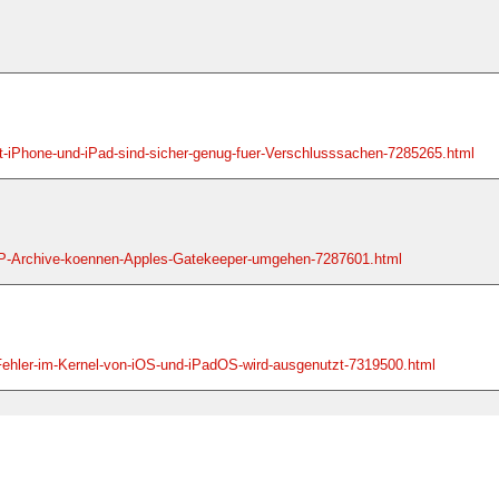
-iPhone-und-iPad-sind-sicher-genug-fuer-Verschlusssachen-7285265.html
P-Archive-koennen-Apples-Gatekeeper-umgehen-7287601.html
Fehler-im-Kernel-von-iOS-und-iPadOS-wird-ausgenutzt-7319500.html