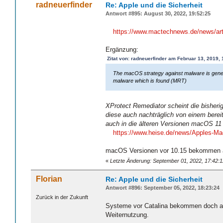
radneuerfinder
Re: Apple und die Sicherheit
Antwort #895: August 30, 2022, 19:52:25
https://www.mactechnews.de/news/arti
Ergänzung:
Zitat von: radneuerfinder am Februar 13, 2019, 
The macOS strategy against malware is genera
malware which is found (MRT)
XProtect Remediator scheint die bisheri
diese auch nachträglich von einem berei
auch in die älteren Versionen macOS 11
https://www.heise.de/news/Apples-Mac
macOS Versionen vor 10.15 bekommen als
«
Letzte Änderung: September 01, 2022, 17:42:1
Florian
Re: Apple und die Sicherheit
Antwort #896: September 05, 2022, 18:23:24
Zurück in der Zukunft
Systeme vor Catalina bekommen doch auc
Weiternutzung.