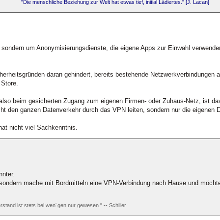
"Die menschliche Beziehung zur Welt hat etwas tief, initial Lädiertes." [J. Lacan]
s, sondern um Anonymisierungsdienste, die eigene Apps zur Einwahl verwen
erheitsgründen daran gehindert, bereits bestehende Netzwerkverbindungen 
 Store.
lso beim gesicherten Zugang zum eigenen Firmen- oder Zuhaus-Netz, ist davo
cht den ganzen Datenverkehr durch das VPN leiten, sondern nur die eigenen 
hat nicht viel Sachkenntnis.
nnter.
 sondern mache mit Bordmitteln eine VPN-Verbindung nach Hause und möchte a
rstand ist stets bei wen´gen nur gewesen." -- Schiller