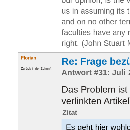
our opinion, is the 
us in assuming its t
and on no other te
faculties have any 
right. (John Stuart M
Florian
Re: Frage bezüg
Zurück in der Zukunft
Antwort #31: Juli 
Das Problem ist
verlinkten Artikel
Zitat
Es geht hier wohl