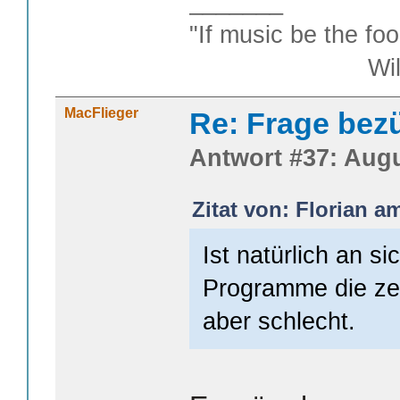
_______
"If music be the foo
William S
MacFlieger
Re: Frage bezüg
Antwort #37: Augu
Zitat von: Florian am
Ist natürlich an si
Programme die zen
aber schlecht.