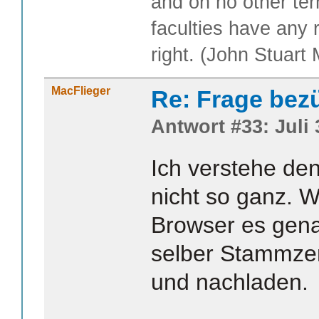
and on no other te
faculties have any 
right. (John Stuart M
MacFlieger
Re: Frage bezüg
Antwort #33: Juli 
Ich verstehe de
nicht so ganz. 
Browser es gen
selber Stammzert
und nachladen.