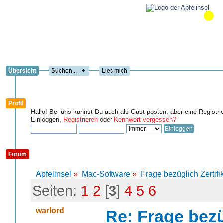
Übersicht
+
Lies mich
Profil
Hallo! Bei uns kannst Du auch als Gast posten, aber eine Registri
Einloggen,
Registrieren
oder
Kennwort vergessen?
Forum
Apfelinsel
»
Mac-Software
»
Frage bezüglich Zertifik
Seiten:
1
2
[
3
]
4
5
6
warlord
Re: Frage bezüg