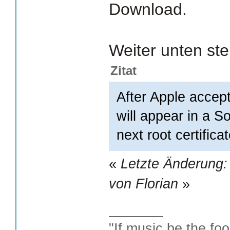
Download.
Weiter unten ste
Zitat
After Apple accepts
will appear in a S
next root certifica
«
Letzte Änderung:
von Florian
»
_______
"If music be the foo