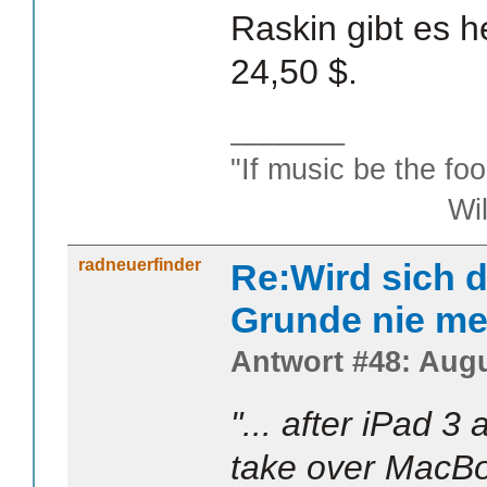
Raskin gibt es 
24,50 $.
_______
"If music be the foo
William S
radneuerfinder
Re:Wird sich d
Grunde nie me
Antwort #48: Augu
"... after iPad 3
take over MacBo