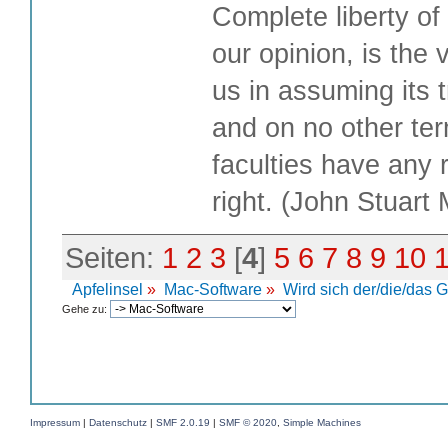
Complete liberty of
our opinion, is the 
us in assuming its t
and on no other te
faculties have any 
right. (John Stuart M
Seiten:
1
2
3
[
4
]
5
6
7
8
9
10
Apfelinsel
»
Mac-Software
»
Wird sich der/die/das 
Gehe zu:
Impressum
|
Datenschutz
|
SMF 2.0.19
|
SMF © 2020
,
Simple Machines