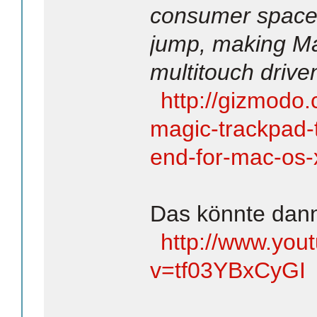
consumer space,
jump, making Ma
multitouch drive
http://gizmodo
magic-trackpad-
end-for-mac-os-
Das könnte dan
http://www.you
v=tf03YBxCyGI