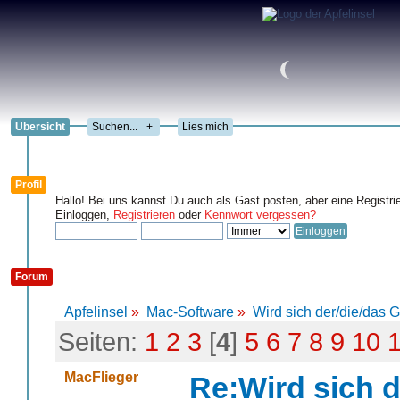
Übersicht
+
Lies mich
Profil
Hallo! Bei uns kannst Du auch als Gast posten, aber eine Registri
Einloggen,
Registrieren
oder
Kennwort vergessen?
Forum
Apfelinsel
»
Mac-Software
»
Wird sich der/die/das 
Seiten:
1
2
3
[
4
]
5
6
7
8
9
10
MacFlieger
Re:Wird sich d