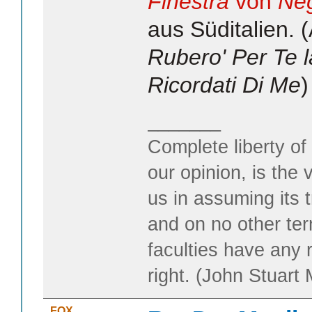
Finestra
von
Ne
aus Süditalien. 
Rubero' Per Te 
Ricordati Di Me
)
_______
Complete liberty of
our opinion, is the 
us in assuming its t
and on no other te
faculties have any 
right. (John Stuart M
FOX