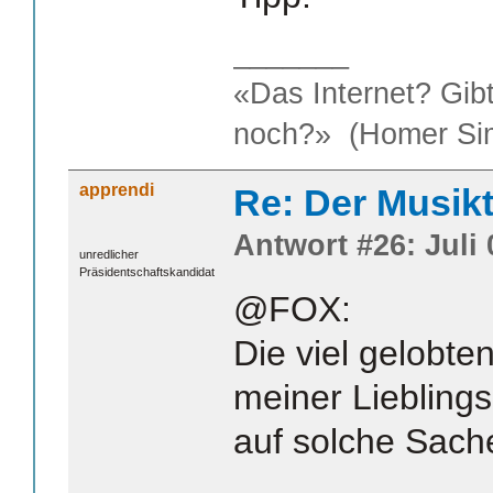
_______
«Das Internet? Gib
noch?» (Homer Si
apprendi
Re: Der Musik
Antwort #26: Juli 
unredlicher
Präsidentschaftskandidat
@FOX:
Die viel gelobt
meiner Liebling
auf solche Sach