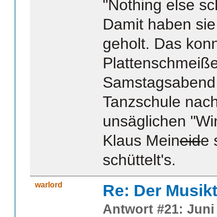
"Nothing else sc
Damit haben sie
geholt. Das konn
Plattenschmeiße
Samstagsabend 
Tanzschule nac
unsäglichen "Wi
Klaus Mein
eid
e 
schüttelt's.
warlord
Re: Der Musik
Antwort #21: Juni 