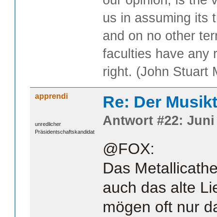
us in assuming its t
and on no other te
faculties have any 
right. (John Stuart M
apprendi
Re: Der Musik
Antwort #22: Juni 
unredlicher
Präsidentschaftskandidat
@FOX:
Das Metallicathe
auch das alte Li
mögen oft nur d