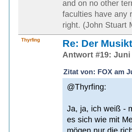
and on no other te
faculties have any 
right. (John Stuart M
Thyrfing
Re: Der Musik
Antwort #19: Juni 
Zitat von: FOX am Ju
@Thyrfing:
Ja, ja, ich weiß - 
es sich wie mit M
mögen nur die ric