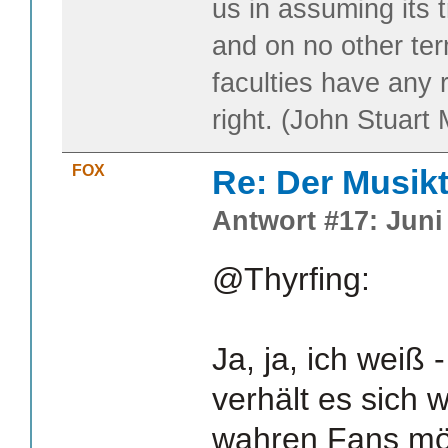
us in assuming its t
and on no other te
faculties have any 
right. (John Stuart M
FOX
Re: Der Musik
Antwort #17: Juni 
@Thyrfing:
Ja, ja, ich weiß 
verhält es sich w
wahren Fans mög