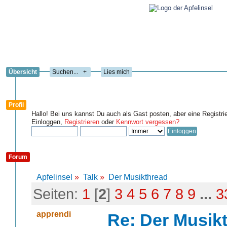
Übersicht
+
Lies mich
Profil
Hallo! Bei uns kannst Du auch als Gast posten, aber eine Registri
Einloggen,
Registrieren
oder
Kennwort vergessen?
Forum
Apfelinsel
»
Talk
»
Der Musikthread
Seiten:
1
[
2
]
3
4
5
6
7
8
9
...
3
apprendi
Re: Der Musik