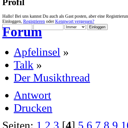
Profil
Hallo! Bei uns kannst Du auch als Gast posten, aber eine Registrieru
Einloggen,
Registrieren
oder
Kennwort vergessen?
Forum
Apfelinsel
»
Talk
»
Der Musikthread
Antwort
Drucken
Seiten:
1
2
3
[
4
]
5
6
7
8
9
1