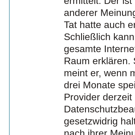
ermittelt. Der is
anderer Meinun
Tat hatte auch 
Schließlich kann
gesamte Internet
Raum erklären. 
meint er, wenn m
drei Monate spei
Provider derzei
Datenschutzbeau
gesetzwidrig hal
nach ihrer Mein