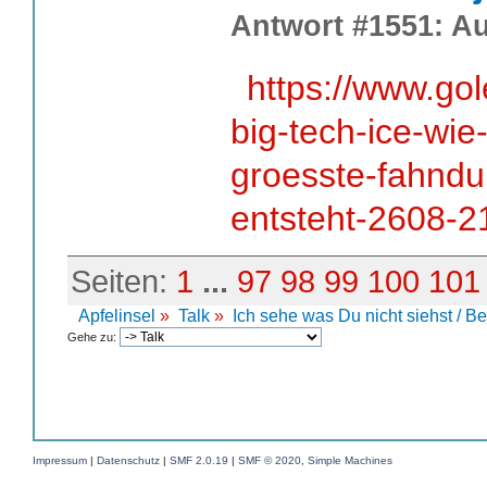
Antwort #1551: Au
https://www.go
big-tech-ice-wie
groesste-fahndu
entsteht-2608-2
Seiten:
1
...
97
98
99
100
101
Apfelinsel
»
Talk
»
Ich sehe was Du nicht siehst / B
Gehe zu:
Impressum
|
Datenschutz
|
SMF 2.0.19
|
SMF © 2020
,
Simple Machines