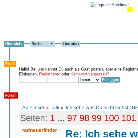
Übersicht
+
Lies mich
Profil
Hallo! Bei uns kannst Du auch als Gast posten, aber eine Registri
Einloggen,
Registrieren
oder
Kennwort vergessen?
Forum
Apfelinsel
»
Talk
»
Ich sehe was Du nicht siehst / B
Seiten:
1
...
97
98
99
100
101
radneuerfinder
Re: Ich sehe w