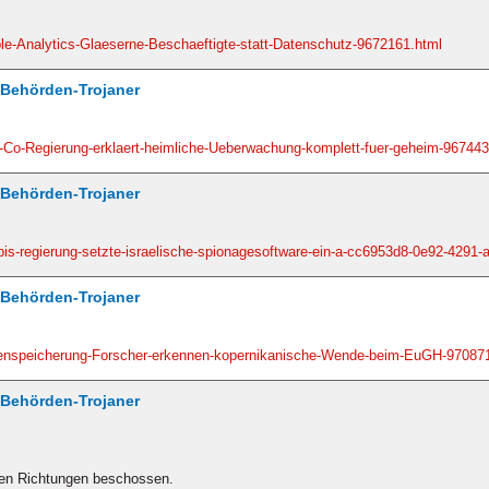
ple-Analytics-Glaeserne-Beschaeftigte-statt-Datenschutz-9672161.html
/ Behörden-Trojaner
-Co-Regierung-erklaert-heimliche-Ueberwachung-komplett-fuer-geheim-967443
/ Behörden-Trojaner
-pis-regierung-setzte-israelische-spionagesoftware-ein-a-cc6953d8-0e92-4291
/ Behörden-Trojaner
atenspeicherung-Forscher-erkennen-kopernikanische-Wende-beim-EuGH-97087
/ Behörden-Trojaner
len Richtungen beschossen.