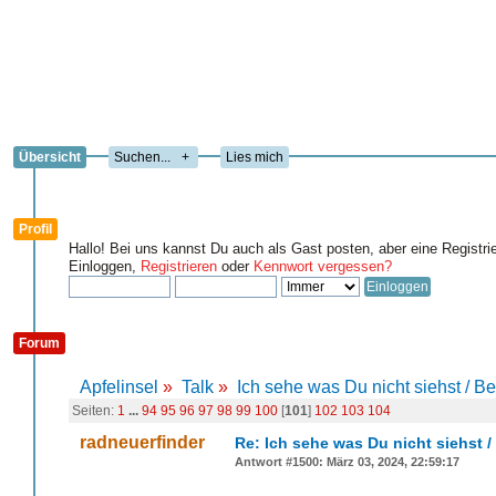
Übersicht
+
Lies mich
Profil
Hallo! Bei uns kannst Du auch als Gast posten, aber eine Registri
Einloggen,
Registrieren
oder
Kennwort vergessen?
Forum
Apfelinsel
»
Talk
»
Ich sehe was Du nicht siehst / B
Seiten:
1
...
94
95
96
97
98
99
100
[
101
]
102
103
104
radneuerfinder
Re: Ich sehe was Du nicht siehst 
Antwort #1500: März 03, 2024, 22:59:17