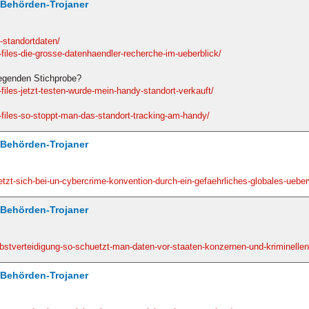
/ Behörden-Trojaner
t-standortdaten/
r-files-die-grosse-datenhaendler-recherche-im-ueberblick/
iegenden Stichprobe?
-files-jetzt-testen-wurde-mein-handy-standort-verkauft/
r-files-so-stoppt-man-das-standort-tracking-am-handy/
/ Behörden-Trojaner
-setzt-sich-bei-un-cybercrime-konvention-durch-ein-gefaehrliches-globales-u
/ Behörden-Trojaner
selbstverteidigung-so-schuetzt-man-daten-vor-staaten-konzernen-und-kriminellen
/ Behörden-Trojaner