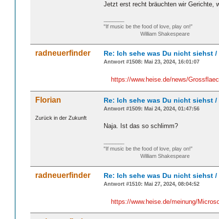
Jetzt erst recht bräuchten wir Gerichte,
_______
"If music be the food of love, play on!”
William Shakespeare
radneuerfinder
Re: Ich sehe was Du nicht siehst 
Antwort #1508: Mai 23, 2024, 16:01:07
https://www.heise.de/news/Grossflae
Florian
Re: Ich sehe was Du nicht siehst 
Antwort #1509: Mai 24, 2024, 01:47:56
Zurück in der Zukunft
Naja. Ist das so schlimm?
_______
"If music be the food of love, play on!”
William Shakespeare
radneuerfinder
Re: Ich sehe was Du nicht siehst 
Antwort #1510: Mai 27, 2024, 08:04:52
https://www.heise.de/meinung/Microso