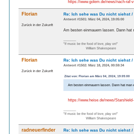
https://www.golem.de/news/nach-raf-v
Florian
Re: Ich sehe was Du nicht siehst 
Antwort #1501: März 04, 2024, 19:05:00
Zurück in der Zukunft
Am besten einmauern lassen. Dann hat 
_______
"If music be the food of love, play on!”
William Shakespeare
Florian
Re: Ich sehe was Du nicht siehst 
Antwort #1502: März 18, 2024, 00:59:34
Zurück in der Zukunft
Zitat von: Florian am März 04, 2024, 19:05:00
Am besten einmauern lassen. Dann hat man e
https://www.heise.de/news/Starshield
_______
"If music be the food of love, play on!”
William Shakespeare
radneuerfinder
Re: Ich sehe was Du nicht siehst 