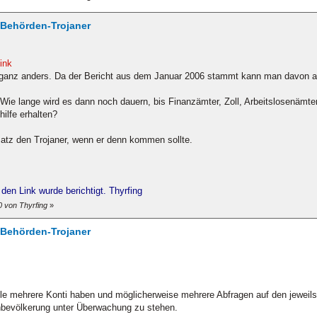
/ Behörden-Trojaner
ink
 ganz anders. Da der Bericht aus dem Januar 2006 stammt kann man davon 
Wie lange wird es dann noch dauern, bis Finanzämter, Zoll, Arbeitslosenämte
ilfe erhalten?
bsatz den Trojaner, wenn er denn kommen sollte.
den Link wurde berichtigt. Thyrfing
 von Thyrfing
»
/ Behörden-Trojaner
le mehrere Konti haben und möglicherweise mehrere Abfragen auf den jeweils s
hnbevölkerung unter Überwachung zu stehen.