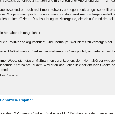
i Verdacht auf einige Straftaten und mit richterlicher Anordnung darf "man" da
bnisse sind oft auch nicht mehr schwer zu kriegen heutzutage, so stellt es s
 die PCs ja immer gleich mitgenommen und dann erst mal ins Regal gestellt.
lieber eine effiziente Durchsuchung im Hintergrund, die ich aufgrund des toll
ie hin, aber ich mag nicht.)
ein Politiker so argumentiert. Und überhaupt: Wer nichts zu verbergen hat...
neue "Maßnahmen zu Verbrechensbekämpfung" eingeführt, am liebsten solch
 immer Wege, sich dieser Maßnahmen zu entziehen, dem Normalbürger wird a
chernde Kriminalität. Zudem wird er an das Leben in einer diffusen Glocke 
erend.
 von Florian
»
/ Behörden-Trojaner
endes PC-Screening" ist ein Zitat eines FDP Politikers aus dem heise Link.