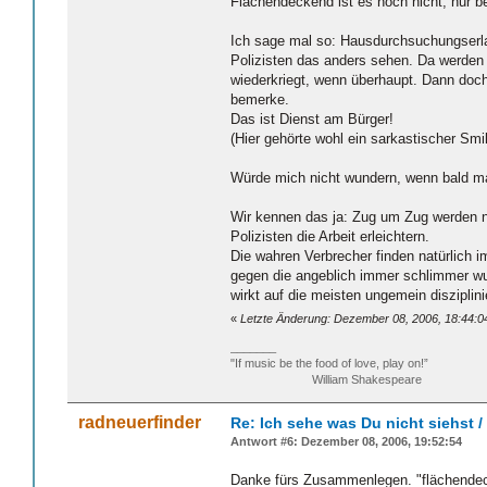
Flächendeckend ist es noch nicht, nur be
Ich sage mal so: Hausdurchsuchungserlau
Polizisten das anders sehen. Da werden
wiederkriegt, wenn überhaupt. Dann doch 
bemerke.
Das ist Dienst am Bürger!
(Hier gehörte wohl ein sarkastischer Smil
Würde mich nicht wundern, wenn bald mal 
Wir kennen das ja: Zug um Zug werden 
Polizisten die Arbeit erleichtern.
Die wahren Verbrecher finden natürlich
gegen die angeblich immer schlimmer wu
wirkt auf die meisten ungemein disziplini
«
Letzte Änderung: Dezember 08, 2006, 18:44:04
_______
"If music be the food of love, play on!”
William Shakespeare
radneuerfinder
Re: Ich sehe was Du nicht siehst 
Antwort #6: Dezember 08, 2006, 19:52:54
Danke fürs Zusammenlegen. "flächendeck