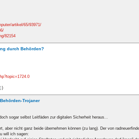
uter/artikel/65/93971/
86/
ung/82154
ing durch Behörden?
php?topic=1724.0
/ Behörden-Trojaner
ch sogar selbst Leitfäden zur digitalen Sicherheit heraus...
rt, aber nicht ganz beide übernehmen können (zu lang). Der von radneuerfinde
 will ich sagen: