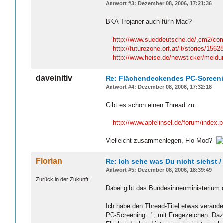
Antwort #3: Dezember 08, 2006, 17:21:36
BKA Trojaner auch für'n Mac?
http://www.sueddeutsche.de/,cm2/comp
http://futurezone.orf.at/it/stories/1562
http://www.heise.de/newsticker/meld
daveinitiv
Re: Flächendeckendes PC-Screen
Antwort #4: Dezember 08, 2006, 17:32:18
Gibt es schon einen Thread zu:
http://www.apfelinsel.de/forum/index.
Vielleicht zusammenlegen,
Flo
Mod?
Florian
Re: Ich sehe was Du nicht siehst 
Antwort #5: Dezember 08, 2006, 18:39:49
Zurück in der Zukunft
Dabei gibt das Bundesinnenministerium do
Ich habe den Thread-Titel etwas verände
PC-Screening...", mit Fragezeichen. Dazu