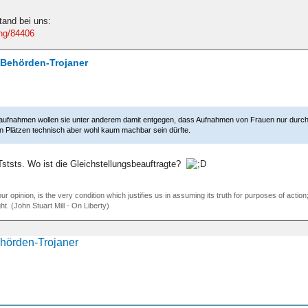
Stand bei uns:
ung/84406
/ Behörden-Trojaner
aufnahmen wollen sie unter anderem damit entgegen, dass Aufnahmen von Frauen nur durch w
n Plätzen technisch aber wohl kaum machbar sein dürfte.
Tststs. Wo ist die Gleichstellungsbeauftragte?
our opinion, is the very condition which justifies us in assuming its truth for purposes of act
ht. (John Stuart Mill - On Liberty)
ehörden-Trojaner