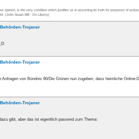
our opinion, is the very condition which justifies us in assuming its truth for purposes of act
ht. (John Stuart Mill - On Liberty)
/ Behörden-Trojaner
/ Behörden-Trojaner
e Anfragen von Bündnis 90/Die Grünen nun zugeben, dass heimliche Online-
/ Behörden-Trojaner
 dazu gibt, aber das ist eigentlich passend zum Thema: