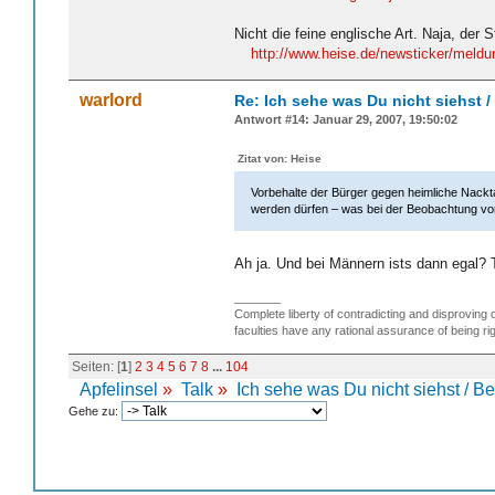
Nicht die feine englische Art. Naja, der 
http://www.heise.de/newsticker/meld
warlord
Re: Ich sehe was Du nicht siehst 
Antwort #14: Januar 29, 2007, 19:50:02
Zitat von: Heise
Vorbehalte der Bürger gegen heimliche Nackt
werden dürfen – was bei der Beobachtung vo
Ah ja. Und bei Männern ists dann egal? 
_______
Complete liberty of contradicting and disproving 
faculties have any rational assurance of being rig
Seiten: [
1
]
2
3
4
5
6
7
8
...
104
Apfelinsel
»
Talk
»
Ich sehe was Du nicht siehst / B
Gehe zu: