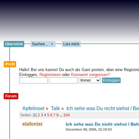
Übersicht
+
Lies mich
Profil
Hallo! Bei uns kannst Du auch als Gast posten, aber eine Registri
Einloggen,
Registrieren
oder
Kennwort vergessen?
Forum
Apfelinsel
»
Talk
»
Ich sehe was Du nicht siehst / B
Seiten: [
1
]
2
3
4
5
6
7
8
...
104
elafonisi
Ich sehe was Du nicht siehst / Be
Dezember 08, 2006, 15:19:53