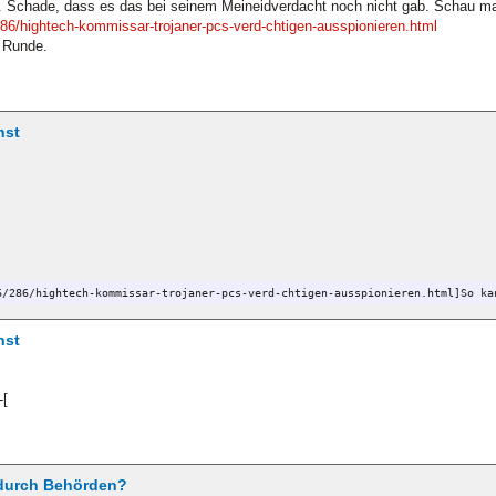
. Schade, dass es das bei seinem Meineidverdacht noch nicht gab. Schau ma
6/hightech-kommissar-trojaner-pcs-verd-chtigen-ausspionieren.html
 Runde.
hst
6/286/hightech-kommissar-trojaner-pcs-verd-chtigen-ausspionieren.html]So ka
hst
durch Behörden?