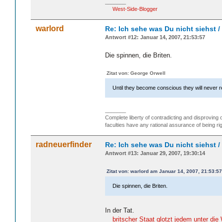
_______
West-Side-Blogger
warlord
Re: Ich sehe was Du nicht siehst 
Antwort #12: Januar 14, 2007, 21:53:57
Die spinnen, die Briten.
Zitat von: George Orwell
Until they become conscious they will never r
_______
Complete liberty of contradicting and disproving 
faculties have any rational assurance of being rig
radneuerfinder
Re: Ich sehe was Du nicht siehst 
Antwort #13: Januar 29, 2007, 19:30:14
Zitat von: warlord am Januar 14, 2007, 21:53:57
Die spinnen, die Briten.
In der Tat.
britscher Staat glotzt jedem unter di