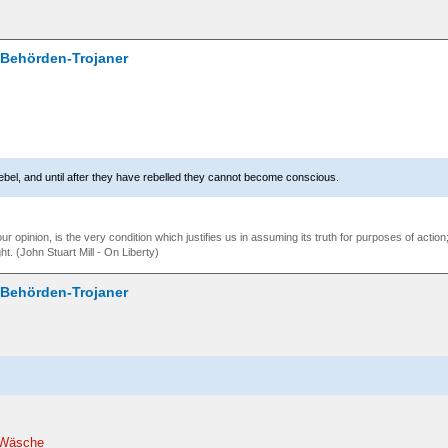
/ Behörden-Trojaner
ebel, and until after they have rebelled they cannot become conscious.
our opinion, is the very condition which justifies us in assuming its truth for purposes of act
ht. (John Stuart Mill - On Liberty)
/ Behörden-Trojaner
e Wäsche