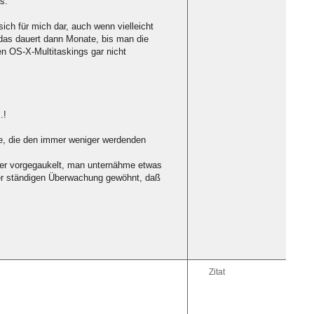
s.
ich für mich dar, auch wenn vielleicht
 das dauert dann Monate, bis man die
en OS-X-Multitaskings gar nicht
.!
e, die den immer weniger werdenden
ber vorgegaukelt, man unternähme etwas
der ständigen Überwachung gewöhnt, daß
Zitat