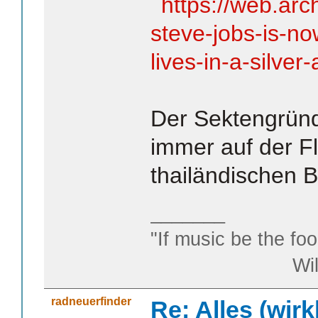
https://web.ar
steve-jobs-is-no
lives-in-a-silver
Der Sektengründ
immer auf der F
thailändischen 
_______
"If music be the foo
William S
radneuerfinder
Re: Alles (wirk