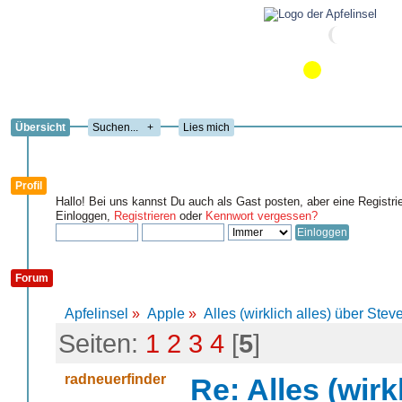
Übersicht
+
Lies mich
Profil
Hallo! Bei uns kannst Du auch als Gast posten, aber eine Registri
Einloggen,
Registrieren
oder
Kennwort vergessen?
Forum
Apfelinsel
»
Apple
»
Alles (wirklich alles) über Steve
Seiten:
1
2
3
4
[
5
]
radneuerfinder
Re: Alles (wirk