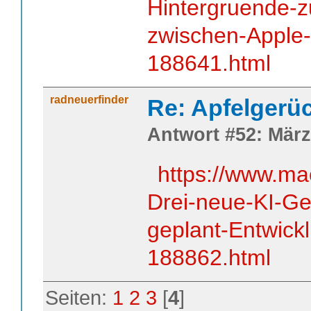
Hintergruende-
zwischen-Apple
188641.html
radneuerfinder
Re: Apfelgerü
Antwort #52: März
https://www.ma
Drei-neue-KI-Ge
geplant-Entwick
188862.html
Seiten:
1
2
3
[
4
]