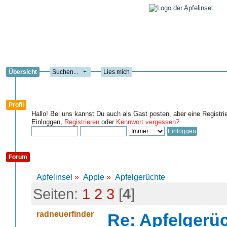
Übersicht
+
Lies mich
Profil
Hallo! Bei uns kannst Du auch als Gast posten, aber eine Registri
Einloggen,
Registrieren
oder
Kennwort vergessen?
Forum
Apfelinsel
»
Apple
»
Apfelgerüchte
Seiten:
1
2
3
[
4
]
radneuerfinder
Re: Apfelgerü