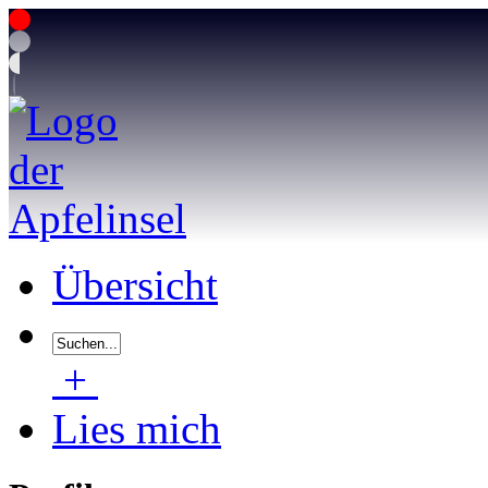
Übersicht
+
Lies mich