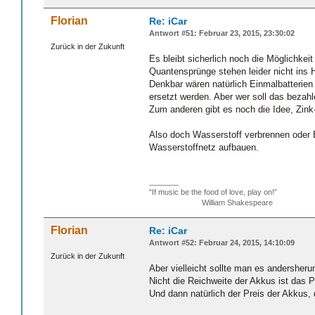
Florian
Re: iCar
Antwort #51: Februar 23, 2015, 23:30:02
Zurück in der Zukunft
Es bleibt sicherlich noch die Möglichke
Quantensprünge stehen leider nicht ins 
Denkbar wären natürlich Einmalbatterien
ersetzt werden. Aber wer soll das bezah
Zum anderen gibt es noch die Idee, Zink-
Also doch Wasserstoff verbrennen oder 
Wasserstoffnetz aufbauen.
_______
"If music be the food of love, play on!”
William Shakespeare
Florian
Re: iCar
Antwort #52: Februar 24, 2015, 14:10:09
Zurück in der Zukunft
Aber vielleicht sollte man es andersher
Nicht die Reichweite der Akkus ist das P
Und dann natürlich der Preis der Akkus, 