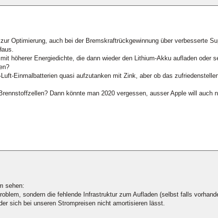
it zur Optimierung, auch bei der Bremskraftrückgewinnung über verbesserte S
Haus.
 mit höherer Energiedichte, die dann wieder den Lithium-Akku aufladen oder s
len?
Luft-Einmalbatterien quasi aufzutanken mit Zink, aber ob das zufriedenstelle
Brennstoffzellen? Dann könnte man 2020 vergessen, ausser Apple will auch 
um sehen:
roblem, sondern die fehlende Infrastruktur zum Aufladen (selbst falls vorhande
der sich bei unseren Strompreisen nicht amortisieren lässt.