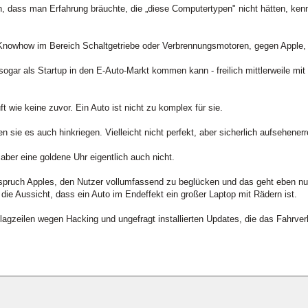
n, dass man Erfahrung bräuchte, die „diese Computertypen" nicht hätten, ke
 Knowhow im Bereich Schaltgetriebe oder Verbrennungsmotoren, gegen Apple, d
gar als Startup in den E-Auto-Markt kommen kann - freilich mittlerweile mit z
 wie keine zuvor. Ein Auto ist nicht zu komplex für sie.
den sie es auch hinkriegen. Vielleicht nicht perfekt, aber sicherlich aufsehener
 aber eine goldene Uhr eigentlich auch nicht.
nspruch Apples, den Nutzer vollumfassend zu beglücken und das geht eben nu
 die Aussicht, dass ein Auto im Endeffekt ein großer Laptop mit Rädern ist.
zeilen wegen Hacking und ungefragt installierten Updates, die das Fahrverh