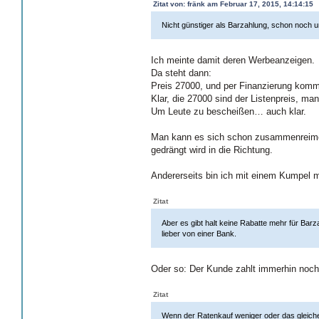
Zitat von: fränk am Februar 17, 2015, 14:14:15
Nicht günstiger als Barzahlung, schon noch u
Ich meinte damit deren Werbeanzeigen.
Da steht dann:
Preis 27000, und per Finanzierung kommt
Klar, die 27000 sind der Listenpreis, m
Um Leute zu bescheißen… auch klar.
Man kann es sich schon zusammenreimen,
gedrängt wird in die Richtung.
Andererseits bin ich mit einem Kumpel m
Zitat
Aber es gibt halt keine Rabatte mehr für B
lieber von einer Bank.
Oder so: Der Kunde zahlt immerhin noch
Zitat
Wenn der Ratenkauf weniger oder das gleiche