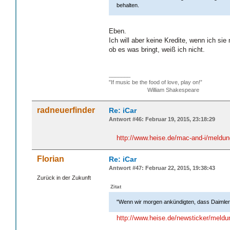
behalten.
Eben.
Ich will aber keine Kredite, wenn ich si
ob es was bringt, weiß ich nicht.
_______
"If music be the food of love, play on!”
William Shakespeare
radneuerfinder
Re: iCar
Antwort #46: Februar 19, 2015, 23:18:29
http://www.heise.de/mac-and-i/meldung
Florian
Re: iCar
Antwort #47: Februar 22, 2015, 19:38:43
Zurück in der Zukunft
Zitat
"Wenn wir morgen ankündigten, dass Daimler 
http://www.heise.de/newsticker/meldu