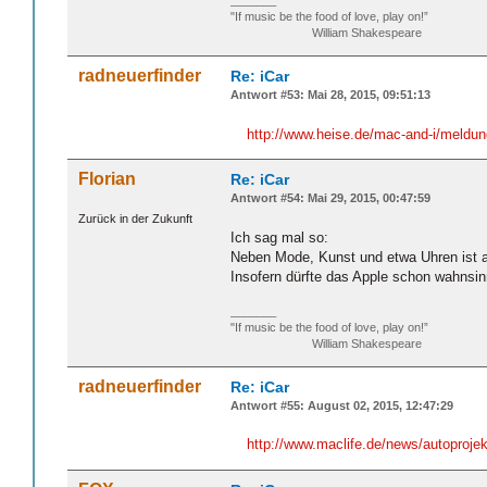
_______
"If music be the food of love, play on!”
William Shakespeare
radneuerfinder
Re: iCar
Antwort #53: Mai 28, 2015, 09:51:13
http://www.heise.de/mac-and-i/meldun
Florian
Re: iCar
Antwort #54: Mai 29, 2015, 00:47:59
Zurück in der Zukunft
Ich sag mal so:
Neben Mode, Kunst und etwa Uhren ist a
Insofern dürfte das Apple schon wahnsin
_______
"If music be the food of love, play on!”
William Shakespeare
radneuerfinder
Re: iCar
Antwort #55: August 02, 2015, 12:47:29
http://www.maclife.de/news/autoproj