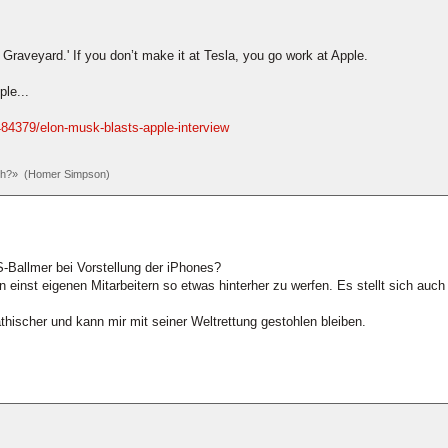
 Graveyard.' If you don’t make it at Tesla, you go work at Apple.
ple...
84379/elon-musk-blasts-apple-interview
och?» (Homer Simpson)
-Ballmer bei Vorstellung der iPhones?
en einst eigenen Mitarbeitern so etwas hinterher zu werfen. Es stellt sich auc
hischer und kann mir mit seiner Weltrettung gestohlen bleiben.