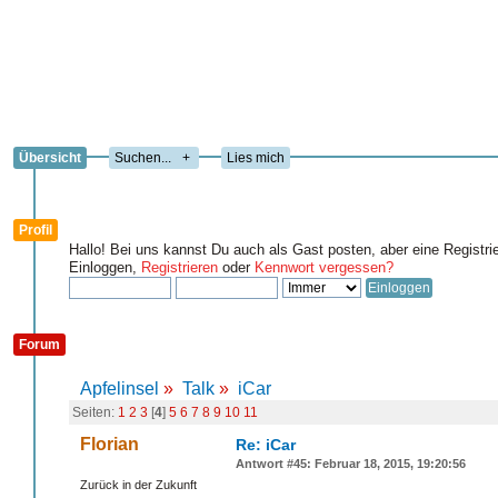
Übersicht
+
Lies mich
Profil
Hallo! Bei uns kannst Du auch als Gast posten, aber eine Registri
Einloggen,
Registrieren
oder
Kennwort vergessen?
Forum
Apfelinsel
»
Talk
»
iCar
Seiten:
1
2
3
[
4
]
5
6
7
8
9
10
11
Florian
Re: iCar
Antwort #45: Februar 18, 2015, 19:20:56
Zurück in der Zukunft