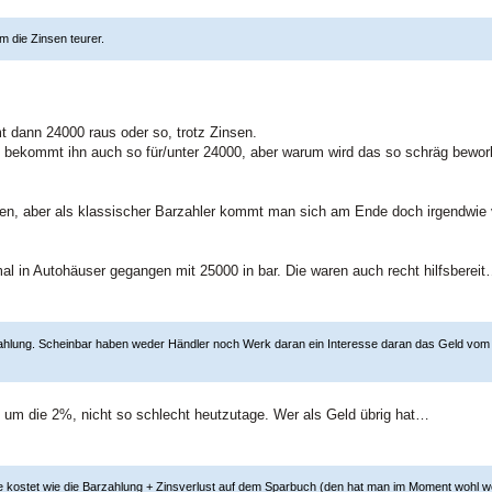
m die Zinsen teurer.
 dann 24000 raus oder so, trotz Zinsen.
an bekommt ihn auch so für/unter 24000, aber warum wird das so schräg bewo
 aber als klassischer Barzahler kommt man sich am Ende doch irgendwie ve
al in Autohäuser gegangen mit 25000 in bar. Die waren auch recht hilfsberei
arzahlung. Scheinbar haben weder Händler noch Werk daran ein Interesse daran das Geld 
 um die 2%, nicht so schlecht heutzutage. Wer als Geld übrig hat…
 kostet wie die Barzahlung + Zinsverlust auf dem Sparbuch (den hat man im Moment wohl w