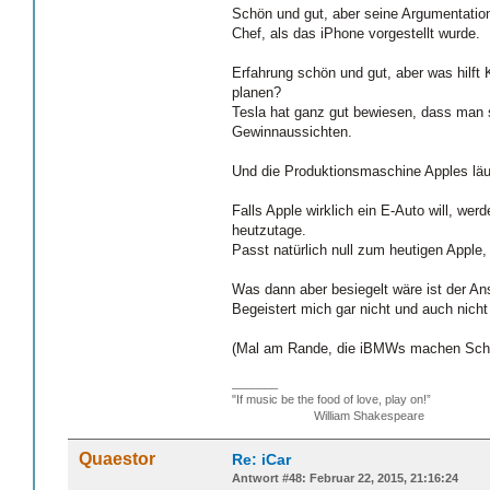
Schön und gut, aber seine Argumentatio
Chef, als das iPhone vorgestellt wurde.
Erfahrung schön und gut, aber was hilft
planen?
Tesla hat ganz gut bewiesen, dass man so
Gewinnaussichten.
Und die Produktionsmaschine Apples läuft
Falls Apple wirklich ein E-Auto will, wer
heutzutage.
Passt natürlich null zum heutigen Apple,
Was dann aber besiegelt wäre ist der A
Begeistert mich gar nicht und auch nicht
(Mal am Rande, die iBMWs machen Schlag
_______
"If music be the food of love, play on!”
William Shakespeare
Quaestor
Re: iCar
Antwort #48: Februar 22, 2015, 21:16:24