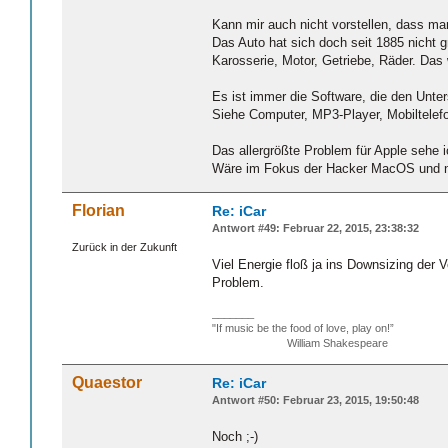
Kann mir auch nicht vorstellen, dass ma
Das Auto hat sich doch seit 1885 nicht 
Karosserie, Motor, Getriebe, Räder. Das
Es ist immer die Software, die den Unter
Siehe Computer, MP3-Player, Mobiltelef
Das allergrößte Problem für Apple sehe ic
Wäre im Fokus der Hacker MacOS und nic
Florian
Re: iCar
Antwort #49: Februar 22, 2015, 23:38:32
Zurück in der Zukunft
Viel Energie floß ja ins Downsizing der
Problem.
_______
"If music be the food of love, play on!”
William Shakespeare
Quaestor
Re: iCar
Antwort #50: Februar 23, 2015, 19:50:48
Noch ;-)