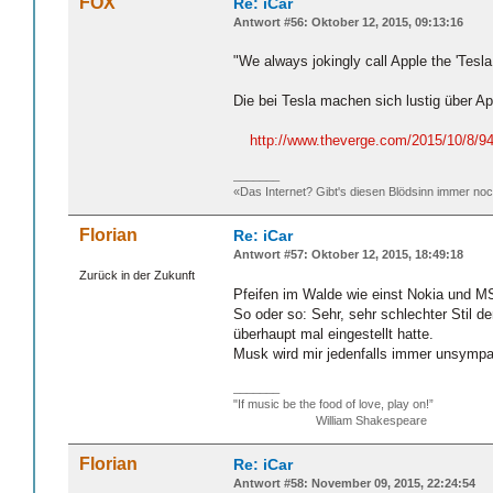
FOX
Re: iCar
Antwort #56: Oktober 12, 2015, 09:13:16
"We always jokingly call Apple the 'Tesla
Die bei Tesla machen sich lustig über Ap
http://www.theverge.com/2015/10/8/94
_______
«Das Internet? Gibt's diesen Blödsinn immer n
Florian
Re: iCar
Antwort #57: Oktober 12, 2015, 18:49:18
Zurück in der Zukunft
Pfeifen im Walde wie einst Nokia und MS
So oder so: Sehr, sehr schlechter Stil d
überhaupt mal eingestellt hatte.
Musk wird mir jedenfalls immer unsympat
_______
"If music be the food of love, play on!”
William Shakespeare
Florian
Re: iCar
Antwort #58: November 09, 2015, 22:24:54