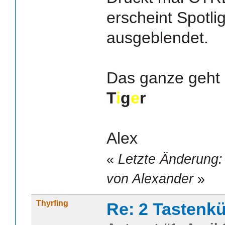
erscheint Spotli
ausgeblendet.
Das ganze geht 
T
i
g
e
r
Alex
«
Letzte Änderung: 
von Alexander
»
Thyrfing
Re: 2 Tastenkü