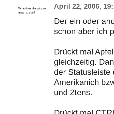
April 22, 2006, 19
What does this picture
mean to you?
Der ein oder and
schon aber ich 
Drückt mal Apfel
gleichzeitig. Da
der Statusleiste
Amerikanich bzw
und 2tens.
Drückt mal CTRL