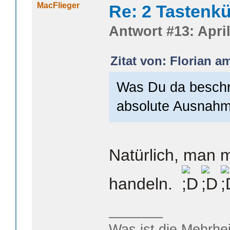
MacFlieger
Re: 2 Tastenkü
Antwort #13: April
Zitat von: Florian am
Was Du da beschre
absolute Ausnahm
Natürlich, man 
handeln.
_______
Was ist die Mehrhei