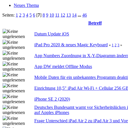
Neues Thema
Seiten:
1
2
3
4
5
6
[
7
]
8
9
10
11
12
13
14
...
46
Betreff
Datum Update iOS
iPad Pro 2020 & neues Magic Keyboard
«
1
2
3
»
App Numbers Zuordnung in X-Y-Diagramm änder
App DW meldet Offline Modus
Mobile Daten für ein unbekanntes Programm deakti
Einrichtung 10,5" iPad Air Wi‑Fi + Cellular 256 
iPhone SE 2 (2020)
Deutsches Bundesamt warnt vor Sicherheitslücken 
auf Apples iPhones
Frage Unterschied iPad Air 2 zu iPad Air 3 und Vor