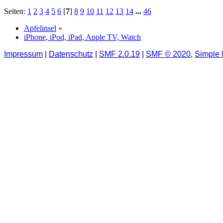
Seiten:
1
2
3
4
5
6
[
7
]
8
9
10
11
12
13
14
...
46
Apfelinsel
»
iPhone, iPod, iPad, Apple TV, Watch
Impressum
|
Datenschutz
|
SMF 2.0.19
|
SMF © 2020
,
Simple