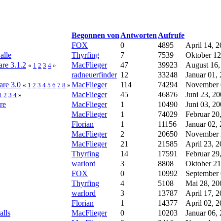
Begonnen von
Antworten
Aufrufe
FOX
0
4895
April 14, 
alle
Thyrfing
7
7539
Oktober 12
are 3.1.2
MacFlieger
47
39923
August 16,
«
1
2
3
4
»
radneuerfinder
12
33248
Januar 01,
are 3.0
MacFlieger
114
74294
November 0
«
1
2
3
4
5
6
7
8
»
MacFlieger
45
46876
Juni 23, 2
1
2
3
4
»
re
MacFlieger
1
10490
Juni 03, 2
MacFlieger
1
74029
Februar 20
Florian
1
11156
Januar 02,
MacFlieger
2
20650
November 2
MacFlieger
21
21585
April 23, 
Thyrfing
14
17591
Februar 29
warlord
3
8808
Oktober 21
FOX
0
10992
September 
Thyrfing
4
5108
Mai 28, 20
warlord
3
13787
April 17, 
Florian
1
14377
April 02, 
alls
MacFlieger
0
10203
Januar 06,