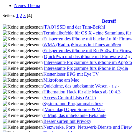
Neues Thema
Seiten:
1
2
3
[
4
]
Betreff
[FAQ] SSD und der Trim-Befehl
Terminalbefehle für OS X - eine Sammlung für 
Entsperren des iPhone mit blackra1n für Firmw
WMA (Radio-)Streams in iTunes anhören
Entsperren des iPhone mit RedSn0w für Firmw
QuickPwn und das iPhone mit Firmware 2.2
«
Interessante Programme fürs iPhone im AppSto
Interessante Programme fürs iPhone in Cydia
Kostenloser EPG mit Eye TV
Mikrofone am Mac
Quicktime, das unbekannte Wesen
«
1
2
»
Hibernation Hack für alle Macs ab 10.4.3
Access Control Lists (ACL)
System- und Programmabstürze
[Vorschlag] Open Source & Mac
E-Mail, das unbekannte Bekannte
Besser surfen mit Privoxy
Netzwerke, Ports, Netzwerk-Dienste und Firew