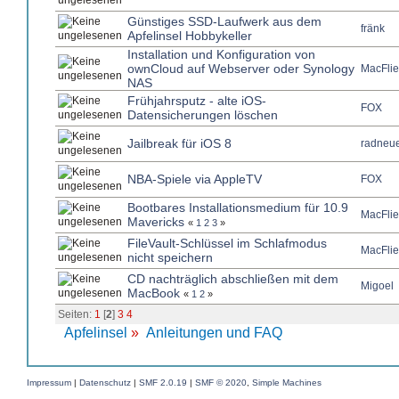
Günstiges SSD-Laufwerk aus dem
fränk
Apfelinsel Hobbykeller
Installation und Konfiguration von
ownCloud auf Webserver oder Synology
MacFlie
NAS
Frühjahrsputz - alte iOS-
FOX
Datensicherungen löschen
Jailbreak für iOS 8
radneue
NBA-Spiele via AppleTV
FOX
Bootbares Installationsmedium für 10.9
MacFlie
Mavericks
«
1
2
3
»
FileVault-Schlüssel im Schlafmodus
MacFlie
nicht speichern
CD nachträglich abschließen mit dem
Migoel
MacBook
«
1
2
»
Seiten:
1
[
2
]
3
4
Apfelinsel
»
Anleitungen und FAQ
Impressum
|
Datenschutz
|
SMF 2.0.19
|
SMF © 2020
,
Simple Machines