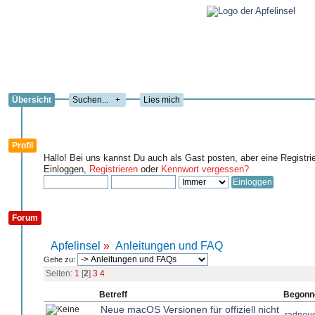
Übersicht
+
Lies mich
Profil
Hallo! Bei uns kannst Du auch als Gast posten, aber eine Registri
Einloggen,
Registrieren
oder
Kennwort vergessen?
Forum
Apfelinsel
»
Anleitungen und FAQ
Gehe zu:
Seiten:
1
[
2
]
3
4
Betreff
Begonn
Neue macOS Versionen für offiziell nicht