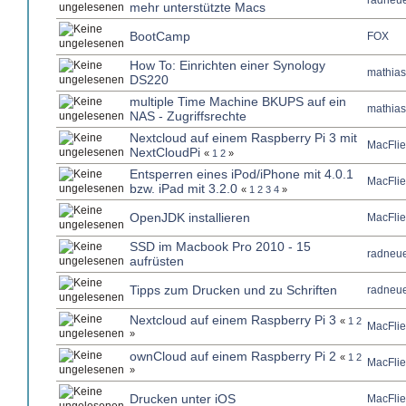
radneue
mehr unterstützte Macs
BootCamp
FOX
How To: Einrichten einer Synology
mathias
DS220
multiple Time Machine BKUPS auf ein
mathias
NAS - Zugriffsrechte
Nextcloud auf einem Raspberry Pi 3 mit
MacFlie
NextCloudPi
«
1
2
»
Entsperren eines iPod/iPhone mit 4.0.1
MacFlie
bzw. iPad mit 3.2.0
«
1
2
3
4
»
OpenJDK installieren
MacFlie
SSD im Macbook Pro 2010 - 15
radneue
aufrüsten
Tipps zum Drucken und zu Schriften
radneue
Nextcloud auf einem Raspberry Pi 3
«
1
2
MacFlie
»
ownCloud auf einem Raspberry Pi 2
«
1
2
MacFlie
»
Drucken unter iOS
MacFlie