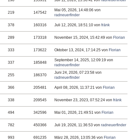
198
133931
Juli 11, 2026, 13:36:42 von
radneuerfinder
Mai 05, 2026, 14:48:06 von
219
147542
radneuerfinder
378
160316
Juli 12, 2026, 18:51:10 von
fränk
289
173318
November 15, 2024, 15:42:49 von
Florian
333
173622
Oktober 13, 2024, 17:14:25 von
Florian
September 14, 2025, 12:09:19 von
337
185848
radneuerfinder
Juni 24, 2026, 07:23:58 von
255
186370
radneuerfinder
366
205481
April 08, 2026, 11:37:21 von
Florian
338
209545
November 23, 2023, 07:52:24 von
fränk
494
342596
Mai 01, 2026, 21:49:51 von
Florian
782
450366
Juli 19, 2026, 11:36:53 von
radneuerfinder
993
691235
März 28, 2026, 13:05:36 von
Florian