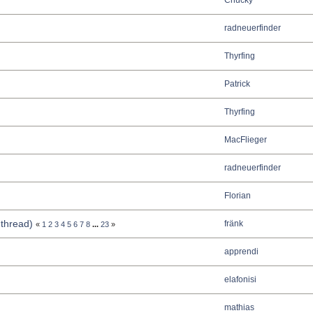
Chucky
radneuerfinder
Thyrfing
Patrick
Thyrfing
MacFlieger
radneuerfinder
Florian
gthread)
fränk
«
1
2
3
4
5
6
7
8
...
23
»
apprendi
elafonisi
mathias