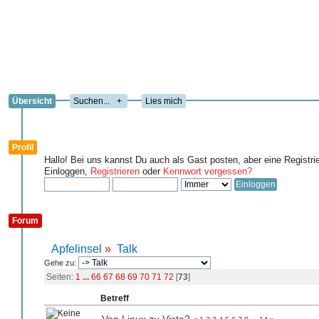
Übersicht
+
Lies mich
Profil
Hallo! Bei uns kannst Du auch als Gast posten, aber eine Registri
Einloggen,
Registrieren
oder
Kennwort vergessen?
Forum
Apfelinsel
»
Talk
Gehe zu:
Seiten:
1
...
66
67
68
69
70
71
72
[
73
]
Betreff