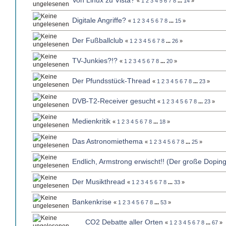
Von Linux zu Vista?
«
1
2
3
4
5
6
7
8
...
14
»
Digitale Angriffe?
«
1
2
3
4
5
6
7
8
...
15
»
Der Fußballclub
«
1
2
3
4
5
6
7
8
...
26
»
TV-Junkies?!?
«
1
2
3
4
5
6
7
8
...
20
»
Der Pfundsstück-Thread
«
1
2
3
4
5
6
7
8
...
23
»
DVB-T2-Receiver gesucht
«
1
2
3
4
5
6
7
8
...
23
»
Medienkritik
«
1
2
3
4
5
6
7
8
...
18
»
Das Astronomiethema
«
1
2
3
4
5
6
7
8
...
25
»
Endlich, Armstrong erwischt!! (Der große Dopin
Der Musikthread
«
1
2
3
4
5
6
7
8
...
33
»
Bankenkrise
«
1
2
3
4
5
6
7
8
...
53
»
CO2 Debatte aller Orten
«
1
2
3
4
5
6
7
8
...
67
»