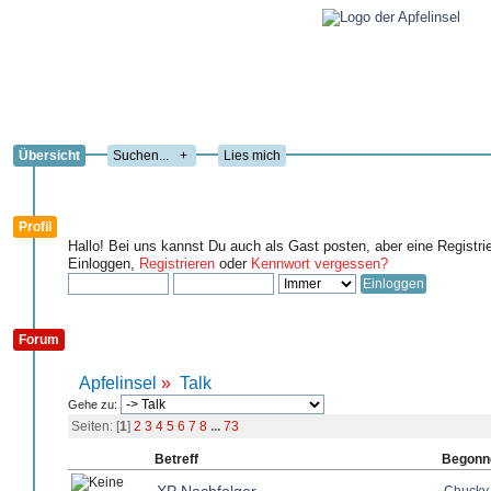
Übersicht
+
Lies mich
Profil
Hallo! Bei uns kannst Du auch als Gast posten, aber eine Registri
Einloggen,
Registrieren
oder
Kennwort vergessen?
Forum
Apfelinsel
»
Talk
Gehe zu:
Seiten: [
1
]
2
3
4
5
6
7
8
...
73
Betreff
Begonn