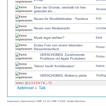
Einer der Gründe, weshalb ich hier
Terrani
gelandet bin ...
Neues für Musikliebhaber - Pandora
FOX
Neues vom Mediamarkt
Locusta
Musik legal stehlen?
fränk
Erstes Foto von einem lebenden
Florian
Riesentintenfisch
VERSCHOBEN: Zunehmende
Florian
Probleme mit Apple Produkten
Yahoo! kauft! Konfabulator!
Patrick
VERSCHOBEN: Mulberry pleite
Thyrfin
Seiten: [
1
]
2
3
4
5
6
7
8
...
73
Apfelinsel
»
Talk
Impressum
|
Datenschutz
|
SMF 2.0.19
|
SMF © 2020
,
Simple Machines