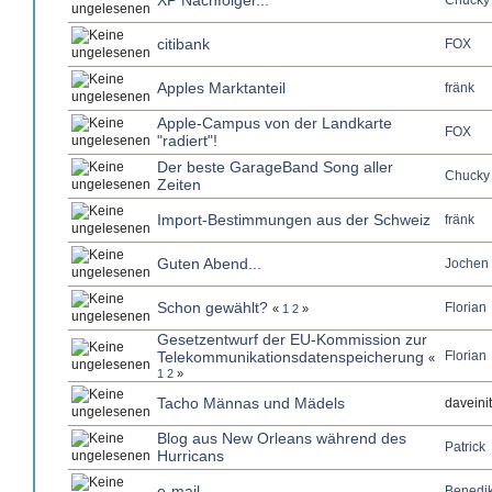
XP Nachfolger...
Chucky
citibank
FOX
Apples Marktanteil
fränk
Apple-Campus von der Landkarte
FOX
"radiert"!
Der beste GarageBand Song aller
Chucky
Zeiten
Import-Bestimmungen aus der Schweiz
fränk
Guten Abend...
Jochen
Schon gewählt?
Florian
«
1
2
»
Gesetzentwurf der EU-Kommission zur
Telekommunikationsdatenspeicherung
Florian
«
1
2
»
Tacho Männas und Mädels
daveinit
Blog aus New Orleans während des
Patrick
Hurricans
e-mail
Benedik