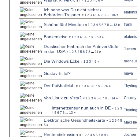
Was ist KI wirklich?
maya
«
1
2
3
4
5
6
»
Ich sehe was Du nicht siehst /
elafonis
Behörden-Trojaner
«
1
2
3
4
5
6
7
8
...
104
»
Schöne fünf Minuten
fränk
«
1
2
3
4
5
6
7
8
...
13
»
Bankenkrise
elafonis
«
1
2
3
4
5
6
7
8
...
53
»
Drastischer Einbruch der Autoverkäufe
Jochen
in den USA
«
1
2
3
4
5
6
7
8
...
11
»
Die Windows Ecke
radneue
«
1
2
3
4
5
»
Gustav Eiffel?
maya
Der Fußballclub
Thyrfin
«
1
2
3
4
5
6
7
8
...
26
»
Von Linux zu Vista?
Chucky
«
1
2
3
4
5
6
7
8
...
14
»
Internetzensur nun auch in DE
«
1
2
3
Thyrfin
4
5
6
7
8
...
13
»
Elektronische Gesundheitskarte
«
1
2
3
4
5
MacFlie
6
»
Rentendiskussion
Jochen
«
1
2
3
4
5
6
7
8
9
»