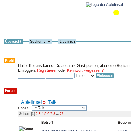
Übersicht
+
Lies mich
Profil
Hallo! Bei uns kannst Du auch als Gast posten, aber eine Registri
Einloggen,
Registrieren
oder
Kennwort vergessen?
Forum
Apfelinsel
»
Talk
Gehe zu:
Seiten: [
1
]
2
3
4
5
6
7
8
...
73
Betreff
Begonn