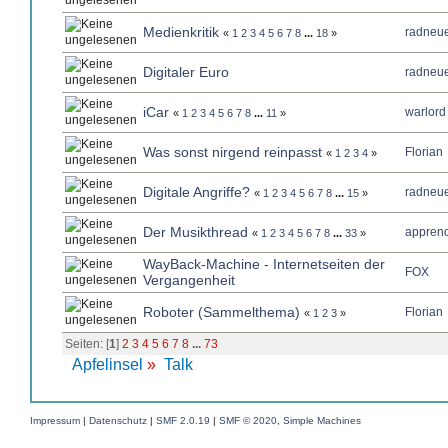
Medienkritik
radneue
«
1
2
3
4
5
6
7
8
...
18
»
Digitaler Euro
radneue
iCar
warlord
«
1
2
3
4
5
6
7
8
...
11
»
Was sonst nirgend reinpasst
Florian
«
1
2
3
4
»
Digitale Angriffe?
radneue
«
1
2
3
4
5
6
7
8
...
15
»
Der Musikthread
apprend
«
1
2
3
4
5
6
7
8
...
33
»
WayBack-Machine - Internetseiten der
FOX
Vergangenheit
Roboter (Sammelthema)
Florian
«
1
2
3
»
Seiten: [
1
]
2
3
4
5
6
7
8
...
73
Apfelinsel
»
Talk
Impressum
|
Datenschutz
|
SMF 2.0.19
|
SMF © 2020
,
Simple Machines