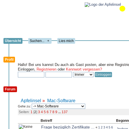
Übersicht
+
Lies mich
Profil
Hallo! Bei uns kannst Du auch als Gast posten, aber eine Registri
Einloggen,
Registrieren
oder
Kennwort vergessen?
Forum
Apfelinsel
»
Mac-Software
Gehe zu:
Seiten:
1
[
2
]
3
4
5
6
7
8
9
...
137
Betreff
Begonn
Frage bezüglich Zertifikate ...
«
1
2
3
4
5
6