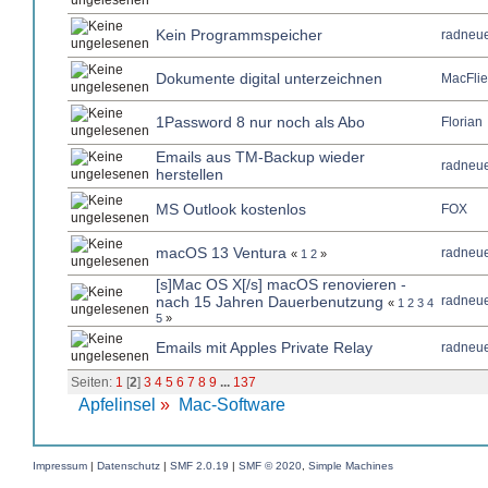
Kein Programmspeicher
radneue
Dokumente digital unterzeichnen
MacFlie
1Password 8 nur noch als Abo
Florian
Emails aus TM-Backup wieder
radneue
herstellen
MS Outlook kostenlos
FOX
macOS 13 Ventura
radneue
«
1
2
»
[s]Mac OS X[/s] macOS renovieren -
nach 15 Jahren Dauerbenutzung
radneue
«
1
2
3
4
5
»
Emails mit Apples Private Relay
radneue
Seiten:
1
[
2
]
3
4
5
6
7
8
9
...
137
Apfelinsel
»
Mac-Software
Impressum
|
Datenschutz
|
SMF 2.0.19
|
SMF © 2020
,
Simple Machines