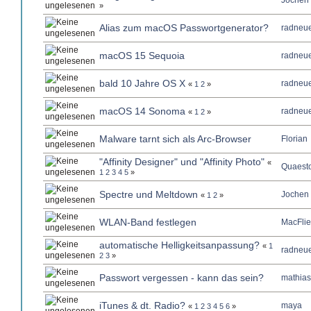
Jochen
»
Alias zum macOS Passwortgenerator?
radneue
macOS 15 Sequoia
radneue
bald 10 Jahre OS X
radneue
«
1
2
»
macOS 14 Sonoma
radneue
«
1
2
»
Malware tarnt sich als Arc-Browser
Florian
"Affinity Designer" und "Affinity Photo"
«
Quaest
1
2
3
4
5
»
Spectre und Meltdown
Jochen
«
1
2
»
WLAN-Band festlegen
MacFlie
automatische Helligkeitsanpassung?
«
1
radneue
2
3
»
Passwort vergessen - kann das sein?
mathias
iTunes & dt. Radio?
maya
«
1
2
3
4
5
6
»