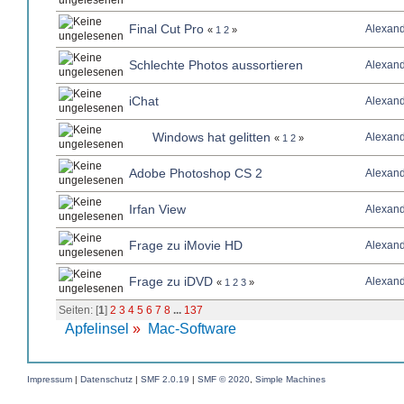
Final Cut Pro
Alexan
«
1
2
»
Schlechte Photos aussortieren
Alexan
iChat
Alexan
Windows hat gelitten
Alexan
«
1
2
»
Adobe Photoshop CS 2
Alexan
Irfan View
Alexan
Frage zu iMovie HD
Alexan
Frage zu iDVD
Alexan
«
1
2
3
»
Seiten: [
1
]
2
3
4
5
6
7
8
...
137
Apfelinsel
»
Mac-Software
Impressum
|
Datenschutz
|
SMF 2.0.19
|
SMF © 2020
,
Simple Machines