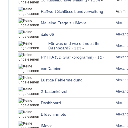
Schlüsselbundverwaltung
Achim
«
1
2
3
4
»
Paßwort Schlüsselbundverwaltung
Achim
Mal eine Frage zu iMovie
Alexan
iLife 06
Alexan
Für was und wie oft nutzt Ihr
Alexan
Dashboard?
«
1
2
3
»
PYTHA (3D Grafikprogramm)
Alexan
«
1
2
»
exeDateien
Alexan
Lustige Fehlermeldung
Alexan
2 Tastenkürzel
Alexan
Dashboard
Alexan
Bildschirmfoto
Alexan
iMovie
Alexan