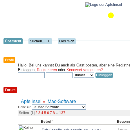
Übersicht
+
Lies mich
Profil
Hallo! Bei uns kannst Du auch als Gast posten, aber eine Registri
Einloggen,
Registrieren
oder
Kennwort vergessen?
Forum
Apfelinsel
»
Mac-Software
Gehe zu:
Seiten: [
1
]
2
3
4
5
6
7
8
...
137
Betreff
Begonn