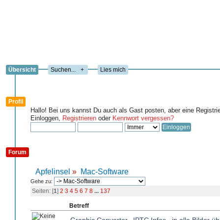
Übersicht
+
Lies mich
Profil
Hallo! Bei uns kannst Du auch als Gast posten, aber eine Registri
Einloggen,
Registrieren
oder
Kennwort vergessen?
Forum
Apfelinsel
»
Mac-Software
Gehe zu:
Seiten: [
1
]
2
3
4
5
6
7
8
...
137
Betreff