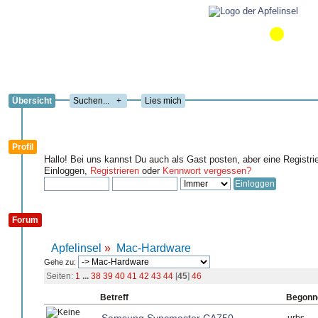
Übersicht
+
Lies mich
Profil
Hallo! Bei uns kannst Du auch als Gast posten, aber eine Registri
Einloggen,
Registrieren
oder
Kennwort vergessen?
Forum
Apfelinsel
»
Mac-Hardware
Gehe zu:
Seiten:
1
...
38
39
40
41
42
43
44
[
45
]
46
Betreff
Begonn