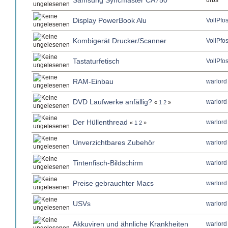
Samsung Syncmaster CA750
urbs
Display PowerBook Alu
VollPfo
Kombigerät Drucker/Scanner
VollPfo
Tastaturfetisch
VollPfo
RAM-Einbau
warlord
DVD Laufwerke anfällig?
warlord
«
1
2
»
Der Hüllenthread
warlord
«
1
2
»
Unverzichtbares Zubehör
warlord
Tintenfisch-Bildschirm
warlord
Preise gebrauchter Macs
warlord
USVs
warlord
Akkuviren und ähnliche Krankheiten
warlord