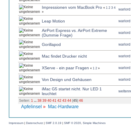
Impressionen vom MacBook Pro
«
1
2
3
4
warlord
»
Leap Motion
warlord
AirPort Express vs. AirPort Extreme
warlord
(Dummie Frage)
Gorillapod
warlord
Mac findet Drucker nicht
warlord
XServe - ein paar Fragen
warlord
«
1
2
»
Von Design und Gehäusen
warlord
iMac G5 startet nicht. Nur LED 1
weltenr
leuchtet
Seiten:
1
...
38
39
40
41
42
43
44
[
45
]
46
Apfelinsel
»
Mac-Hardware
Impressum
|
Datenschutz
|
SMF 2.0.19
|
SMF © 2020
,
Simple Machines