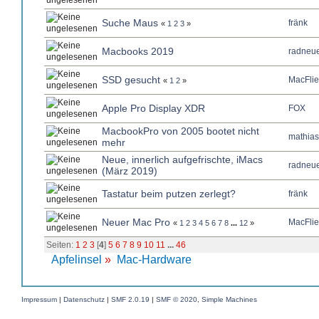
Suche Maus
fränk
«
1
2
3
»
Macbooks 2019
radneue
SSD gesucht
MacFlie
«
1
2
»
Apple Pro Display XDR
FOX
MacbookPro von 2005 bootet nicht
mathias
mehr
Neue, innerlich aufgefrischte, iMacs
radneue
(März 2019)
Tastatur beim putzen zerlegt?
fränk
Neuer Mac Pro
MacFlie
«
1
2
3
4
5
6
7
8
...
12
»
Seiten:
1
2
3
[
4
]
5
6
7
8
9
10
11
...
46
Apfelinsel
»
Mac-Hardware
Impressum
|
Datenschutz
|
SMF 2.0.19
|
SMF © 2020
,
Simple Machines