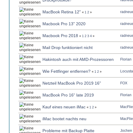
Druckprotokoll?
radneue
MacBook Retina 12"
radneue
«
1
2
»
Macbook Pro 13" 2020
radneue
Macbook Pro 2018
radneue
«
1
2
3
4
»
Mail Drop funktioniert nicht
radneue
Hakintosh auch mit AMD-Prozessoren
Florian
Wie Fettfinger entfernen?
Locusta
«
1
2
»
Netzteil MacBook Pro 2019 16"
FOX
MacBook Pro 16“ late 2019
Florian
Kauf eines neuen iMac
MacFlie
«
1
2
»
iMac bootet nachts neu
MacFlie
Probleme mit Backup Platte
Jochen