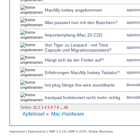
MacAlly icekey angekommen
apprend
Was passiert nun mit den Buechern?
apprend
Airportempfang iMac 20 C2D
apprend
Von Tiger zu Leopard - mit Time
apprend
Capsule und Migrationsassistent?
Hängt sich da der Finder auf?
apprend
Erfahrungen MacAlly Icekey Tastatur?
apprend
hot plug fähige fire-wire soundkarte
Benedik
trackpad funktioniert nicht mehr richtig
Benedik
Seiten: [
1
]
2
3
4
5
6
7
8
...
46
Apfelinsel
»
Mac-Hardware
Impressum
|
Datenschutz
|
SMF 2.0.19
|
SMF © 2020
,
Simple Machines