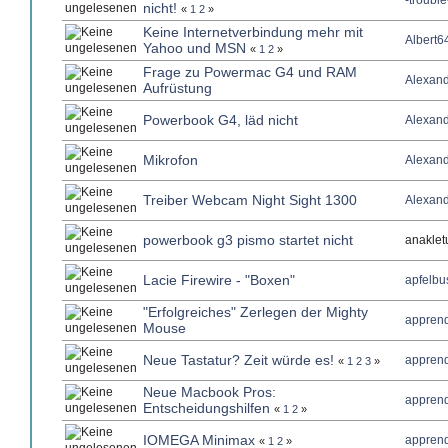
-trouble
nicht!
«
1
2
»
Keine Internetverbindung mehr mit
Albert6
Yahoo und MSN
«
1
2
»
Frage zu Powermac G4 und RAM
Alexan
Aufrüstung
Powerbook G4, läd nicht
Alexan
Mikrofon
Alexan
Treiber Webcam Night Sight 1300
Alexan
powerbook g3 pismo startet nicht
anaklet
Lacie Firewire - "Boxen"
apfelbu
"Erfolgreiches" Zerlegen der Mighty
apprend
Mouse
Neue Tastatur? Zeit würde es!
apprend
«
1
2
3
»
Neue Macbook Pros:
apprend
Entscheidungshilfen
«
1
2
»
IOMEGA Minimax
apprend
«
1
2
»