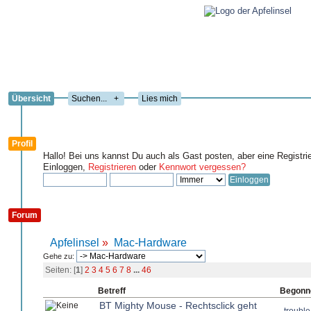
Übersicht
+
Lies mich
Profil
Hallo! Bei uns kannst Du auch als Gast posten, aber eine Registri
Einloggen,
Registrieren
oder
Kennwort vergessen?
Forum
Apfelinsel
»
Mac-Hardware
Gehe zu:
Seiten: [
1
]
2
3
4
5
6
7
8
...
46
Betreff
Begonn
BT Mighty Mouse - Rechtsclick geht