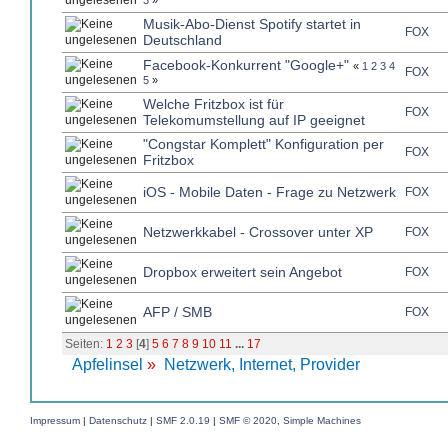
3
»
Musik-Abo-Dienst Spotify startet in
FOX
Deutschland
Facebook-Konkurrent "Google+"
«
1
2
3
4
FOX
5
»
Welche Fritzbox ist für
FOX
Telekomumstellung auf IP geeignet
"Congstar Komplett" Konfiguration per
FOX
Fritzbox
iOS - Mobile Daten - Frage zu Netzwerk
FOX
Netzwerkkabel - Crossover unter XP
FOX
Dropbox erweitert sein Angebot
FOX
AFP / SMB
FOX
Seiten:
1
2
3
[
4
]
5
6
7
8
9
10
11
...
17
Apfelinsel
»
Netzwerk, Internet, Provider
Impressum
|
Datenschutz
|
SMF 2.0.19
|
SMF © 2020
,
Simple Machines