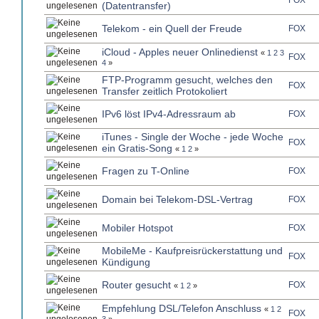
FOX
(Datentransfer)
Telekom - ein Quell der Freude
FOX
iCloud - Apples neuer Onlinedienst
«
1
2
3
FOX
4
»
FTP-Programm gesucht, welches den
FOX
Transfer zeitlich Protokoliert
IPv6 löst IPv4-Adressraum ab
FOX
iTunes - Single der Woche - jede Woche
FOX
ein Gratis-Song
«
1
2
»
Fragen zu T-Online
FOX
Domain bei Telekom-DSL-Vertrag
FOX
Mobiler Hotspot
FOX
MobileMe - Kaufpreisrückerstattung und
FOX
Kündigung
Router gesucht
FOX
«
1
2
»
Empfehlung DSL/Telefon Anschluss
«
1
2
FOX