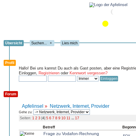
Übersicht
+
Lies mich
Profil
Hallo! Bei uns kannst Du auch als Gast posten, aber eine Registri
Einloggen,
Registrieren
oder
Kennwort vergessen?
Forum
Apfelinsel
»
Netzwerk, Internet, Provider
Gehe zu:
Seiten:
1
2
3
[
4
]
5
6
7
8
9
10
11
...
17
Betreff
Begonn
Frage zu Vodafon-Rechnung