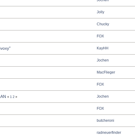
Jochen
Jolly
Chucky
FOX
ivoxy"
KayHH
Jochen
MacFlieger
FOX
WLAN
Jochen
«
1
2
»
FOX
butcheroni
radneuerfinder