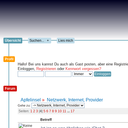
Übersicht
+
Lies mich
Profil
Hallo! Bei uns kannst Du auch als Gast posten, aber eine Registri
Einloggen,
Registrieren
oder
Kennwort vergessen?
Forum
Apfelinsel
»
Netzwerk, Internet, Provider
Gehe zu:
Seiten:
1
2
3
[
4
]
5
6
7
8
9
10
11
...
17
Betreff