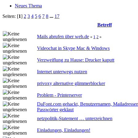
Neues Thema
Seiten: [
1
]
2
3
4
5
6
7
8
...
17
Betreff
Mails abrufen über web.de
«
1
2
»
Videochat in Skype Mac & Windows
Verzweiflung zu Hause: Drucker kaputt
Internet unterwegs nutzen
privoxy alternative glimmerblocker
Problem - Printerserver
DaFont.com gehackt, Benutzernamen, Mailadressen
Passwörter geklaut
netzpolitik-Statement … unterzeichnen
Einladungen, Einladungen!