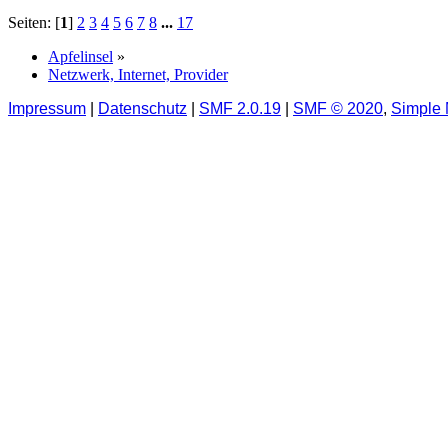
Seiten: [
1
]
2
3
4
5
6
7
8
...
17
Apfelinsel
»
Netzwerk, Internet, Provider
Impressum
|
Datenschutz
|
SMF 2.0.19
|
SMF © 2020
,
Simple