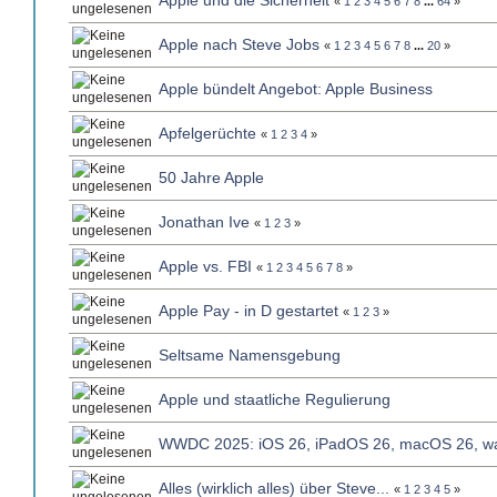
Apple und die Sicherheit
«
1
2
3
4
5
6
7
8
...
64
»
Apple nach Steve Jobs
«
1
2
3
4
5
6
7
8
...
20
»
Apple bündelt Angebot: Apple Business
Apfelgerüchte
«
1
2
3
4
»
50 Jahre Apple
Jonathan Ive
«
1
2
3
»
Apple vs. FBI
«
1
2
3
4
5
6
7
8
»
Apple Pay - in D gestartet
«
1
2
3
»
Seltsame Namensgebung
Apple und staatliche Regulierung
WWDC 2025: iOS 26, iPadOS 26, macOS 26, wa
Alles (wirklich alles) über Steve...
«
1
2
3
4
5
»