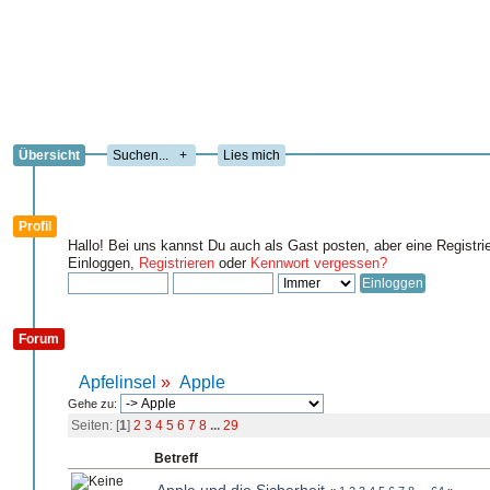
Übersicht
+
Lies mich
Profil
Hallo! Bei uns kannst Du auch als Gast posten, aber eine Registri
Einloggen,
Registrieren
oder
Kennwort vergessen?
Forum
Apfelinsel
»
Apple
Gehe zu:
Seiten: [
1
]
2
3
4
5
6
7
8
...
29
Betreff