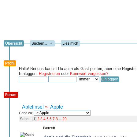
Übersicht
+
Lies mich
Profil
Hallo! Bei uns kannst Du auch als Gast posten, aber eine Registri
Einloggen,
Registrieren
oder
Kennwort vergessen?
Forum
Apfelinsel
»
Apple
Gehe zu:
Seiten: [
1
]
2
3
4
5
6
7
8
...
29
Betreff