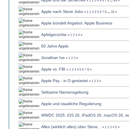
Apple und die Sicherheit
«
1
2
3
4
5
6
7
8
...
64
»
Apple nach Steve Jobs
«
1
2
3
4
5
6
7
8
...
20
»
Apple bündelt Angebot: Apple Business
Apfelgerüchte
«
1
2
3
4
»
50 Jahre Apple
Jonathan Ive
«
1
2
3
»
Apple vs. FBI
«
1
2
3
4
5
6
7
8
»
Apple Pay - in D gestartet
«
1
2
3
»
Seltsame Namensgebung
Apple und staatliche Regulierung
WWDC 2025: iOS 26, iPadOS 26, macOS 26, wa
Alles (wirklich alles) über Steve...
«
1
2
3
4
5
»